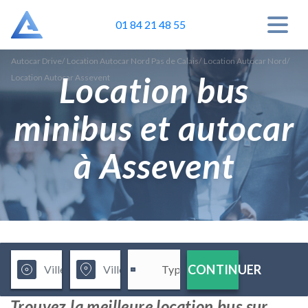
01 84 21 48 55
Autocar Drive
/
Location Autocar Nord Pas de Calais
/
Location Autocar Nord
/
Location bus
Location Autocar Assevent
minibus et autocar
à Assevent
CONTINUER
Trouvez la meilleure location bus sur