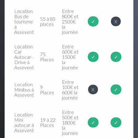
Location
Entre
Bus de
800€ et
55 à 85
tourisme
2500€
✓
X
places
à
la
Assevent
journée
Location
Entre
Car
600€ et
75
Autocar-
1500€
✓
✓
Places
Drive à
la
Assevent
journée
Entre
Location
9
100€ et
Minibus à
X
✓
Places
600€ la
Assevent
journée
Entre
Location
500€ et
Mini
19 à 22
1800€
✓
✓
autocar à
Places
la
Assevent
journée