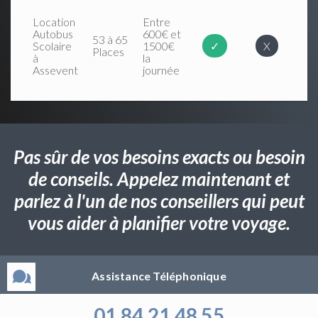
Location
Entre
Autobus
600€ et
53 à 65
Scolaire
1500€
✓
X
Places
à
la
Assevent
journée
Pas sûr de vos besoins exacts ou besoin
de conseils. Appelez maintenant et
parlez à l'un de nos conseillers qui peut
vous aider à planifier votre voyage.
Assistance Téléphonique
01 84 21 48 55