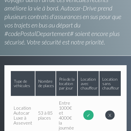
améliore la vie à bord. Autocar-Drive prend
plusieurs contrats d'assurances en sus pour que
vos trajets en bus au départ du
#codePostalDepartement# soient encore plus
sécurisé. Votre sécurité est notre priorité.
Prix de la
Location
Location
Type de
Nombre
location
avec
sans
véhicules
de places
par jour
chauffeur
chauffeur
Entre
Location
1000€
Autocar
53 à 85
et
✓
X
Luxe à
places
4000€
Assevent
la
journée