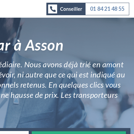
01 84 21 48 55
ar à Asson
médiaire. Nous avons déjà trié en amont
évoir, ni autre que ce qui est indiqué au
onnels retenus. En quelques clics vous
une hausse de prix. Les transporteurs