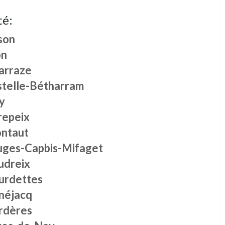
té:
son
on
arraze
stelle-Bétharram
y
repeix
ntaut
uges-Capbis-Mifaget
udreix
urdettes
néjacq
rdères