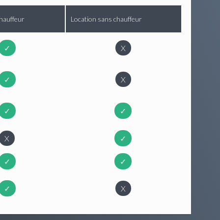
hauffeur
Location sans chauffeur
✓
X
✓
X
✓
✓
X
✓
✓
✓
✓
X