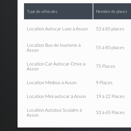
Type de véhicules
Nombre de places
Location Autocar Luxe à Asson
53 à 85 places
Location Bus de tourisme à
55 à 85 places
Asson
Location Car Autocar-Drive à
75 Places
Asson
Location Minibus à Asson
9 Places
Location Mini autocar à Asson
19 à 22 Places
Location Autobus Scolaire à
53 à 65 Places
Asson