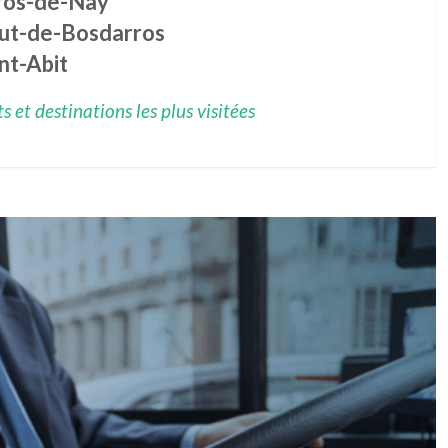
ros-de-Nay
ut-de-Bosdarros
nt-Abit
 et destinations les plus visitées