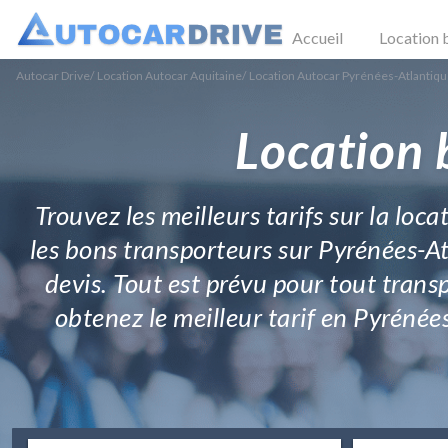
Accueil
Location 
Autocar Drive
/
Location Autocar Aquitaine
/
Location Autocar Pyrénées-Atlantiq
Location 
Trouvez les meilleurs tarifs sur la lo
les bons transporteurs sur Pyrénées-Atla
devis. Tout est prévu pour tout trans
obtenez le meilleur tarif en Pyrénée