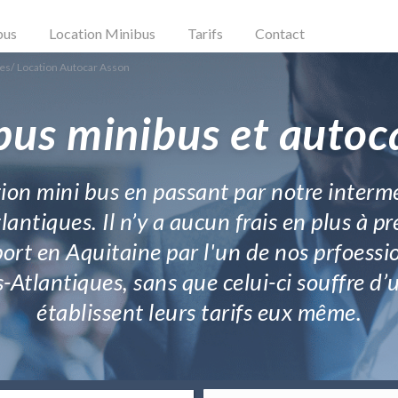
bus
Location Minibus
Tarifs
Contact
ues
/
Location Autocar Asson
bus minibus et autoc
cation mini bus en passant par notre inter
ntiques. Il n’y a aucun frais en plus à pr
port en Aquitaine par l'un de nos prfoessi
s-Atlantiques, sans que celui-ci souffre d’
établissent leurs tarifs eux même.