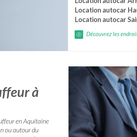
Location autocar
Ar
Location autocar
Ha
Location autocar
Sai
Découvrez les endroits
ffeur à
uffeur en Aquitaine
on ou autour du