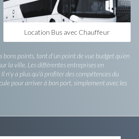
Location Bus avec Chauffeur
 bons points, tant d'un point de vue budget qu’en
ur la ville. Les différentes entreprises en
Il n'y a plus qu'à profiter des compétences du
cule pour arriver à bon port, simplement avec les