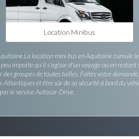
Location Minibus
itaine.La location mini bus en Aquitaine cumule les
, peu importe qu'il s'agisse d'un voyage ou en restant s
des groupes de toutes tailles. Faites votre demande. 
-Atlantiques et être sûr de sa sécurité à bord du véhi
ar le service Autocar-Drive.