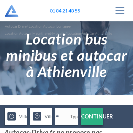
01 84 21 48 55
Autocar Drive
/
Location Autocar Lorraine
/
Location bus
Location Autocar Meurthe-et-Moselle
/
Location Autocar Athienville
minibus et autocar
à Athienville
CONTINUER
Autocar-Drive.fr ne propose pas