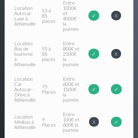
Entre
Location
1000€
53 à
Autocar
et
85
✓
X
Luxe à
4000€
places
Athienville
la
journée
Location
Entre
Bus de
55 à
800€ et
tourisme
85
2500€
✓
X
à
places
la
Athienville
journée
Location
Entre
Car
600€ et
75
Autocar-
1500€
✓
✓
Places
Drive à
la
Athienville
journée
Entre
Location
9
100€ et
Minibus à
X
✓
Places
600€ la
Athienville
journée