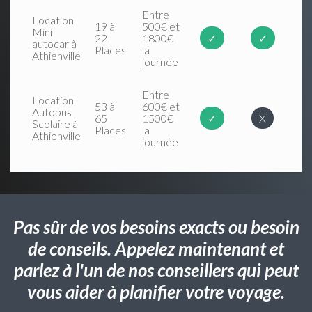
Entre
Location
19 à
500€ et
Mini
22
1800€
✓
✓
autocar à
Places
la
Athienville
journée
Entre
Location
53 à
600€ et
Autobus
65
1500€
✓
X
Scolaire à
Places
la
Athienville
journée
Pas sûr de vos besoins exacts ou besoin
de conseils. Appelez maintenant et
parlez à l'un de nos conseillers qui peut
vous aider à planifier votre voyage.