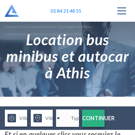
01 84 21 48 55
Autocar Drive
/
Location Autocar Champagne Ardenne
/
Location bus
Location Autocar Marne
/
Location Autocar Athis
minibus et autocar
à Athis
CONTINUER
Et si en quelques clics vous receviez le