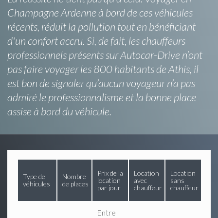
Champagne Ardenne à bord de ces véhicules
récents, réduit la pollution tout en bénéficiant
d'un confort accru. Si, de fait, les chauffeurs
professionnels présents sur Autocar-Drive n’ont
pas faire voyager les 800 habitants de Athis, il
est bon de signaler qu’aucun voyageur n’a pas
admiré le professionnalisme et la bonne place
assise à bord du véhicule.
Prix de la
Location
Location
Type de
Nombre
location
avec
sans
véhicules
de places
par jour
chauffeur
chauffeur
Entre