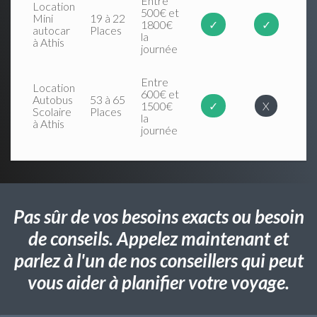
Entre
Location
500€ et
Mini
19 à 22
1800€
✓
✓
autocar
Places
la
à Athis
journée
Entre
Location
600€ et
Autobus
53 à 65
1500€
✓
X
Scolaire
Places
la
à Athis
journée
Pas sûr de vos besoins exacts ou besoin
de conseils. Appelez maintenant et
parlez à l'un de nos conseillers qui peut
vous aider à planifier votre voyage.