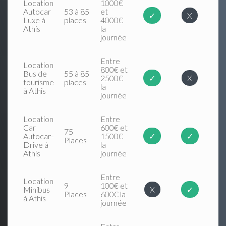
Location
1000€
Autocar
53 à 85
et
✓
X
Luxe à
places
4000€
Athis
la
journée
Entre
Location
800€ et
Bus de
55 à 85
2500€
✓
X
tourisme
places
la
à Athis
journée
Location
Entre
Car
600€ et
75
Autocar-
1500€
✓
✓
Places
Drive à
la
Athis
journée
Entre
Location
9
100€ et
Minibus
X
✓
Places
600€ la
à Athis
journée