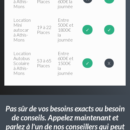
à Athis-
Places
600€ la
Mons
journée
Location
Entre
Mini
500€ et
19 à 22
autocar
1800€
✓
✓
Places
à Athis-
la
Mons
journée
Location
Entre
Autobus
600€ et
53 à 65
Scolaire
1500€
✓
X
Places
à Athis-
la
Mons
journée
Pas sûr de vos besoins exacts ou besoin
de conseils. Appelez maintenant et
parlez à l'un de nos conseillers qui peut