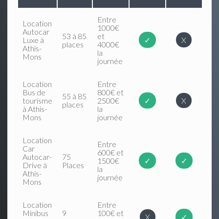
Entre
Location
1000€
Autocar
53 à 85
et
Luxe à
✓
X
places
4000€
Athis-
la
Mons
journée
Location
Entre
Bus de
800€ et
55 à 85
tourisme
2500€
✓
X
places
à Athis-
la
Mons
journée
Location
Entre
Car
600€ et
Autocar-
75
1500€
✓
✓
Drive à
Places
la
Athis-
journée
Mons
Location
Entre
Minibus
9
100€ et
X
✓