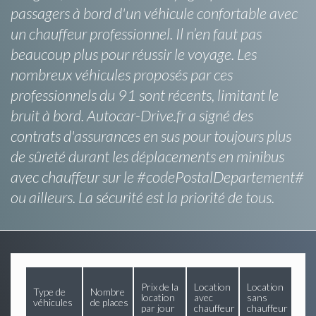
passagers à bord d'un véhicule confortable avec
un chauffeur professionnel. Il n’en faut pas
beaucoup plus pour réussir le voyage. Les
nombreux véhicules proposés par ces
professionnels du 91 sont récents, limitant le
bruit à bord. Autocar-Drive.fr a signé des
contrats d'assurances en sus pour toujours plus
de sûreté durant les déplacements en minibus
avec chauffeur sur le #codePostalDepartement#
ou ailleurs. La sécurité est la priorité de tous.
Prix de la
Location
Location
Type de
Nombre
location
avec
sans
véhicules
de places
par jour
chauffeur
chauffeur