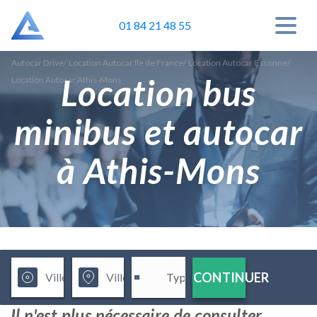
01 84 21 48 55
Autocar Drive
/
Location Autocar Ile de France
/
Location Autocar Essonne
/
Location bus
Location Autocar Athis-Mons
minibus et autocar
à Athis-Mons
CONTINUER
Il n'est plus nécessaire de consulter