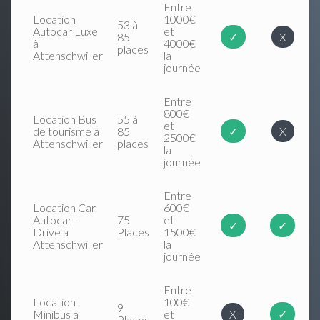
Entre
Location
1000€
53 à
Autocar Luxe
et
85
✓
X
à
4000€
places
Attenschwiller
la
journée
Entre
800€
Location Bus
55 à
et
de tourisme à
85
✓
X
2500€
Attenschwiller
places
la
journée
Entre
Location Car
600€
Autocar-
75
et
✓
✓
Drive à
Places
1500€
Attenschwiller
la
journée
Entre
Location
100€
9
Minibus à
et
X
✓
Places