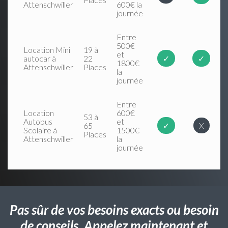
Attenschwiller
600€ la
journée
Entre
500€
Location Mini
19 à
et
autocar à
22
✓
✓
1800€
Attenschwiller
Places
la
journée
Entre
Location
600€
53 à
Autobus
et
65
✓
X
Scolaire à
1500€
Places
Attenschwiller
la
journée
Pas sûr de vos besoins exacts ou besoin
de conseils. Appelez maintenant et