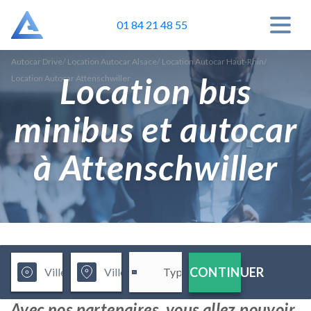
01 84 21 48 55
Autocar Drive
/
Location Autocar Alsace
/
Location Autocar Haut-Rhin
/
Location bus
Location Autocar Attenschwiller
minibus et autocar
à Attenschwiller
CONTINUER
Avec nos partenaires, vous allez pouvoir