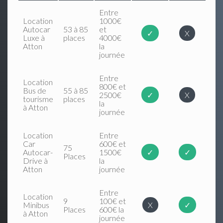
Entre
Location
1000€
Autocar
53 à 85
et
✓
X
Luxe à
places
4000€
Atton
la
journée
Entre
Location
800€ et
Bus de
55 à 85
2500€
✓
X
tourisme
places
la
à Atton
journée
Location
Entre
Car
600€ et
75
Autocar-
1500€
✓
✓
Places
Drive à
la
Atton
journée
Entre
Location
9
100€ et
Minibus
X
✓
Places
600€ la
à Atton
journée