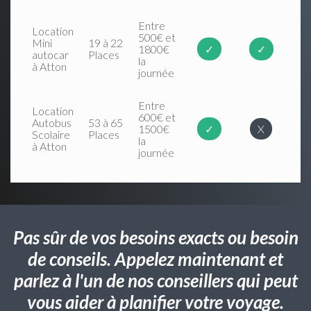
Entre
Location
500€ et
Mini
19 à 22
1800€
✓
✓
autocar
Places
la
à Atton
journée
Entre
Location
600€ et
Autobus
53 à 65
1500€
✓
X
Scolaire
Places
la
à Atton
journée
Pas sûr de vos besoins exacts ou besoin
de conseils. Appelez maintenant et
parlez à l'un de nos conseillers qui peut
vous aider à planifier votre voyage.