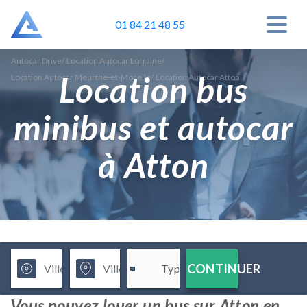
01 84 21 48 55
Autocar Drive
/
Location Autocar Lorraine
/
Location bus
Location Autocar Meurthe-et-Moselle
/
Location Autocar Atton
minibus et autocar
à Atton
CONTINUER
Vous pouvez louer un bus sur Atton en