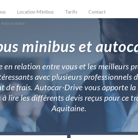
bus
Location Minibus
Tarifs
Contact
n Autocar Aubas
bus minibus et autoc
e en relation entre vous et les meilleurs 
ntéressants avec plusieurs professionnels
 de frais. Autocar-Drive vous apporte la 
 à lire les différents devis reçus pour c
Aquitaine.