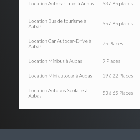
Location Autocar Luxe à Aubas
53 à 85 places
Location Bus de tourisme à
55 à 85 places
Aubas
Location Car Autocar-Drive à
75 Places
Aubas
Location Minibus à Aubas
9 Places
Location Mini autocar à Aubas
19 à 22 Places
Location Autobus Scolaire à
53 à 65 Places
Aubas