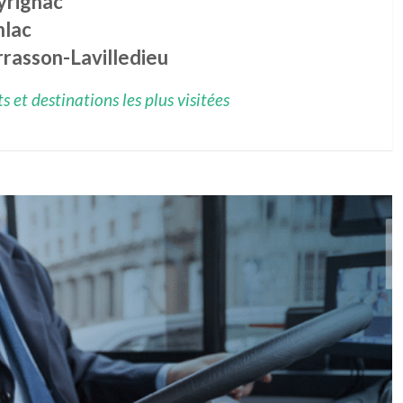
yrignac
nlac
rrasson-Lavilledieu
 et destinations les plus visitées