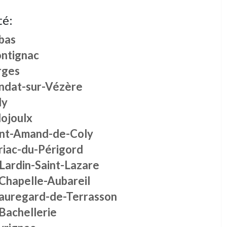
té:
bas
ntignac
rges
ndat-sur-Vézère
ly
lojoulx
int-Amand-de-Coly
riac-du-Périgord
Lardin-Saint-Lazare
 Chapelle-Aubareil
auregard-de-Terrasson
Bachellerie