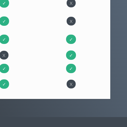
✓
X
✓
X
✓
✓
X
✓
✓
✓
✓
X