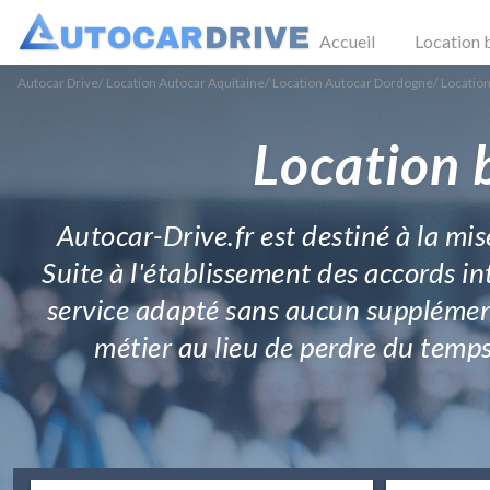
Accueil
Location 
Autocar Drive
/
Location Autocar Aquitaine
/
Location Autocar Dordogne
/
Locatio
Location 
Autocar-Drive.fr est destiné à la mis
Suite à l'établissement des accords i
service adapté sans aucun supplément
métier au lieu de perdre du temps