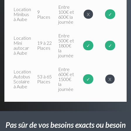
Entre
Location
9
100€ et
Minibus
X
✓
Places
600€ la
à Aube
journée
Entre
Location
500€ et
Mini
19 à 22
1800€
✓
✓
autocar
Places
la
à Aube
journée
Entre
Location
600€ et
Autobus
53 à 65
1500€
✓
X
Scolaire
Places
la
à Aube
journée
Pas sûr de vos besoins exacts ou besoin