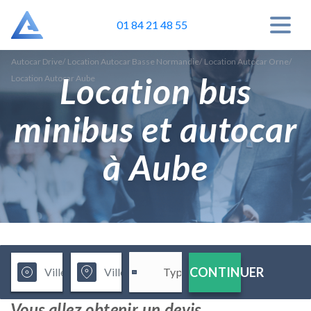
01 84 21 48 55
Autocar Drive
/
Location Autocar Basse Normandie
/
Location Autocar Orne
/
Location bus
Location Autocar Aube
minibus et autocar
à Aube
CONTINUER
Vous allez obtenir un devis