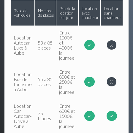
Prix de la
Location
Location
Type de
Nombre
location
avec
sans
véhicules
de places
par jour
chauffeur
chauffeur
Entre
Location
1000€
Autocar
53 à 85
et
✓
X
Luxe à
places
4000€
Aube
la
journée
Entre
Location
800€ et
Bus de
55 à 85
2500€
✓
X
tourisme
places
la
à Aube
journée
Location
Entre
Car
600€ et
75
Autocar-
1500€
✓
✓
Places
Drive à
la
Aube
journée