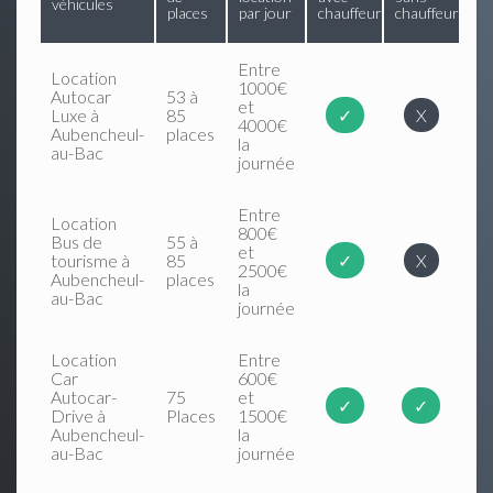
véhicules
places
par jour
chauffeur
chauffeur
Entre
Location
1000€
Autocar
53 à
et
Luxe à
85
✓
X
4000€
Aubencheul-
places
la
au-Bac
journée
Entre
Location
800€
Bus de
55 à
et
tourisme à
85
✓
X
2500€
Aubencheul-
places
la
au-Bac
journée
Location
Entre
Car
600€
Autocar-
75
et
✓
✓
Drive à
Places
1500€
Aubencheul-
la
au-Bac
journée