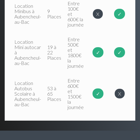
Entre
Location
100€
Minibus à
9
et
X
✓
Aubencheul-
Places
600€ la
au-Bac
journée
Entre
Location
500€
Mini autocar
19 à
et
à
22
✓
✓
1800€
Aubencheul-
Places
la
au-Bac
journée
Entre
Location
600€
Autobus
53 à
et
Scolaire à
65
✓
X
1500€
Aubencheul-
Places
la
au-Bac
journée