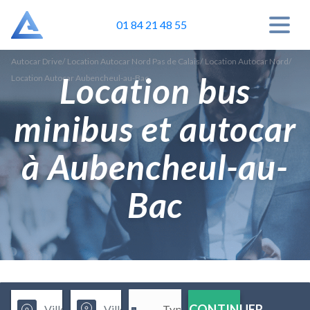
01 84 21 48 55
Autocar Drive
/
Location Autocar Nord Pas de Calais
/
Location Autocar Nord
/
Location bus
Location Autocar Aubencheul-au-Bac
minibus et autocar
à Aubencheul-au-
Bac
CONTINUER