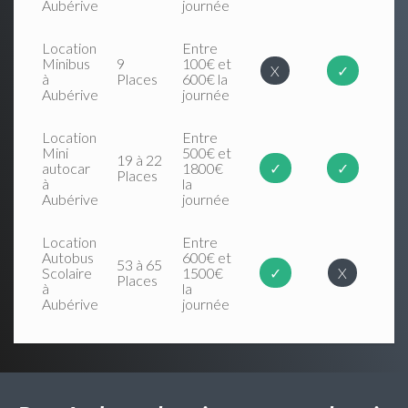
Aubérive
journée
Location
Entre
Minibus
9
100€ et
X
✓
à
Places
600€ la
Aubérive
journée
Location
Entre
Mini
500€ et
19 à 22
autocar
1800€
✓
✓
Places
à
la
Aubérive
journée
Location
Entre
Autobus
600€ et
53 à 65
Scolaire
1500€
✓
X
Places
à
la
Aubérive
journée