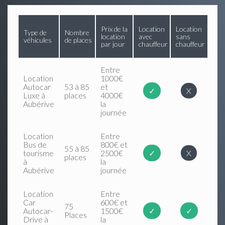
Prix de la
Location
Location
Type de
Nombre
location
avec
sans
véhicules
de places
par jour
chauffeur
chauffeur
Entre
Location
1000€
Autocar
53 à 85
et
✓
X
Luxe à
places
4000€
Aubérive
la
journée
Location
Entre
Bus de
800€ et
55 à 85
tourisme
2500€
✓
X
places
à
la
Aubérive
journée
Location
Entre
Car
600€ et
75
Autocar-
1500€
✓
✓
Places
Drive à
la