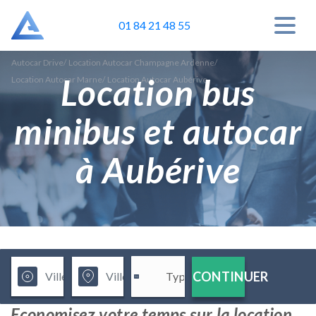
01 84 21 48 55
Autocar Drive
/
Location Autocar Champagne Ardenne
/
Location bus
Location Autocar Marne
/
Location Autocar Aubérive
minibus et autocar
à Aubérive
CONTINUER
Economisez votre temps sur la location