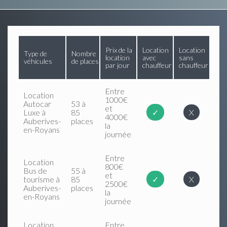
Prix de la
Location
Location
Type de
Nombre
location
avec
sans
véhicules
de places
par jour
chauffeur
chauffeur
Entre
Location
1000€
Autocar
53 à
et
Luxe à
85
✓
X
4000€
Auberives-
places
la
en-Royans
journée
Entre
Location
800€
Bus de
55 à
et
tourisme à
85
✓
X
2500€
Auberives-
places
la
en-Royans
journée
Location
Entre