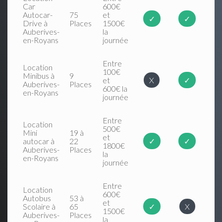
Car
600€
Autocar-
75
et
✓
✓
Drive à
Places
1500€
Auberives-
la
en-Royans
journée
Entre
Location
100€
Minibus à
9
et
X
✓
Auberives-
Places
600€ la
en-Royans
journée
Entre
Location
500€
Mini
19 à
et
autocar à
22
✓
✓
1800€
Auberives-
Places
la
en-Royans
journée
Entre
Location
600€
Autobus
53 à
et
Scolaire à
65
✓
X
1500€
Auberives-
Places
la