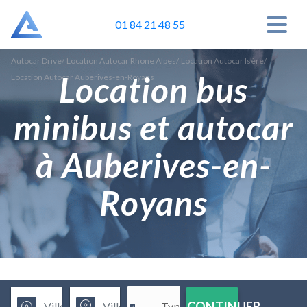
01 84 21 48 55
Autocar Drive
/
Location Autocar Rhone Alpes
/
Location Autocar Isère
/
Location bus
Location Autocar Auberives-en-Royans
minibus et autocar
à Auberives-en-
Royans
CONTINUER