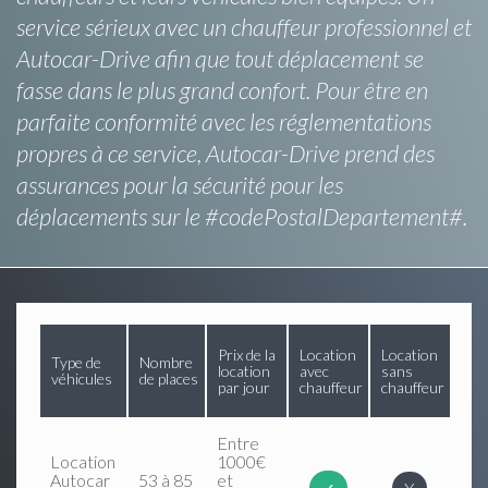
service sérieux avec un chauffeur professionnel et
Autocar-Drive afin que tout déplacement se
fasse dans le plus grand confort. Pour être en
parfaite conformité avec les réglementations
propres à ce service, Autocar-Drive prend des
assurances pour la sécurité pour les
déplacements sur le #codePostalDepartement#.
Prix de la
Location
Location
Type de
Nombre
location
avec
sans
véhicules
de places
par jour
chauffeur
chauffeur
Entre
Location
1000€
Autocar
53 à 85
et