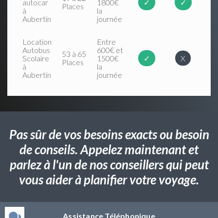
autocar
1800€
✓
✓
Places
à
la
Aubertin
journée
Location
Entre
Autobus
600€ et
53 à 65
Scolaire
1500€
✓
X
Places
à
la
Aubertin
journée
Pas sûr de vos besoins exacts ou besoin
de conseils. Appelez maintenant et
parlez à l'un de nos conseillers qui peut
vous aider à planifier votre voyage.
Assistance Téléphonique