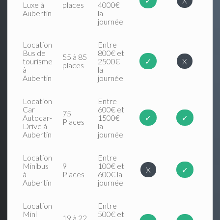
✓
X
Luxe à
places
4000€
Aubertin
la
journée
Location
Entre
Bus de
800€ et
55 à 85
tourisme
2500€
✓
X
places
à
la
Aubertin
journée
Location
Entre
Car
600€ et
75
Autocar-
1500€
✓
✓
Places
Drive à
la
Aubertin
journée
Location
Entre
Minibus
9
100€ et
X
✓
à
Places
600€ la
Aubertin
journée
Location
Entre
Mini
500€ et
19 à 22