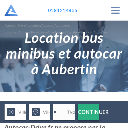
01 84 21 48 55
Autocar Drive
/
Location Autocar Aquitaine
/
Location bus
Location Autocar Pyrénées-Atlantiques
/
Location Autocar Aubertin
minibus et autocar
à Aubertin
CONTINUER
Autocar-Drive.fr ne propose pas la