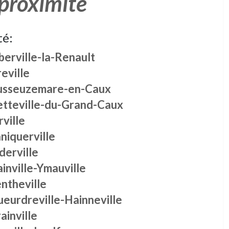
 proximité
té:
erville-la-Renault
eville
usseuzemare-en-Caux
etteville-du-Grand-Caux
ville
niquerville
derville
inville-Ymauville
ntheville
ueurdreville-Hainneville
ainville