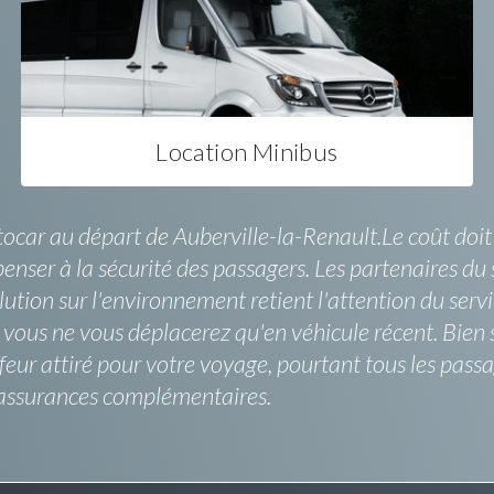
Location Minibus
utocar au départ de Auberville-la-Renault.Le coût doi
enser à la sécurité des passagers. Les partenaires du
llution sur l'environnement retient l'attention du serv
e vous ne vous déplacerez qu'en véhicule récent. Bien
eur attiré pour votre voyage, pourtant tous les passag
 assurances complémentaires.