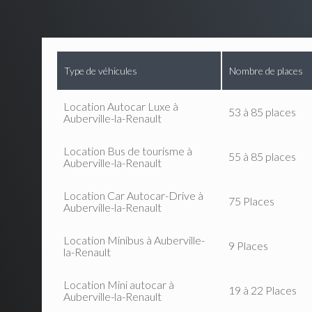
Type de véhicules
Nombre de places
Location Autocar Luxe à
53 à 85 places
Auberville-la-Renault
Location Bus de tourisme à
55 à 85 places
Auberville-la-Renault
Location Car Autocar-Drive à
75 Places
Auberville-la-Renault
Location Minibus à Auberville-
9 Places
la-Renault
Location Mini autocar à
19 à 22 Places
Auberville-la-Renault