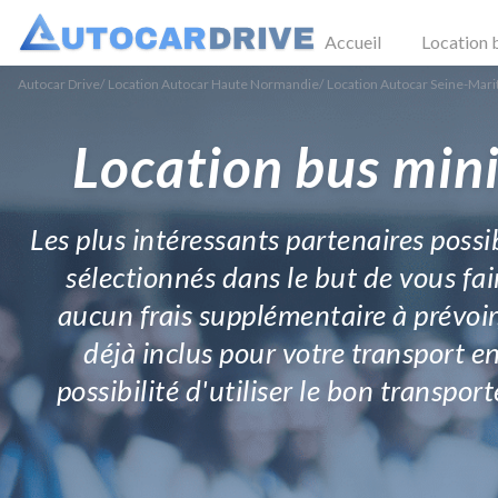
Accueil
Location 
Autocar Drive
/
Location Autocar Haute Normandie
/
Location Autocar Seine-Mar
Location bus mini
Les plus intéressants partenaires possi
sélectionnés dans le but de vous fair
aucun frais supplémentaire à prévoir
déjà inclus pour votre transport e
possibilité d'utiliser le bon transpo