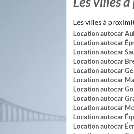
Les villes à
Les villes à proximi
Location autocar
Aub
Location autocar
Épr
Location autocar
Sa
Location autocar
Br
Location autocar
Ger
Location autocar
Ma
Location autocar
Go
Location autocar
Gra
Location autocar
Me
Location autocar
Éq
Location autocar
Écr