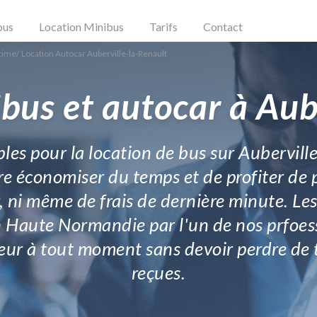
bus
Location Minibus
Tarifs
Contact
itime
/
Location Autocar Auberville-la-Renault
bus et autocar à Aub
bles pour la location de bus sur Auberville
e économiser du temps et de profiter de pr
, ni même de frais de dernière minute. Le
n Haute Normandie par l'un de nos prfoes
rteur à tout moment sans devoir perdre de 
reçues.