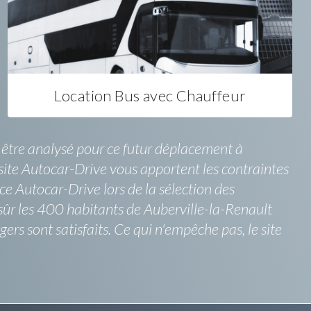
Location Bus avec Chauffeur
t être analysé pour ce futur déplacement à
 site Autocar-Drive vous apportent les contraintes
ice Autocar-Drive lors de la sélection des
 sûr les 400 habitants de Auberville-la-Renault
ers sont satisfaits. Ce qui n'empêche pas, le site