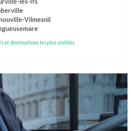
rville-les-Ifs
berville
ouville-Vilmesnil
ngueusemare
 et destinations les plus visitées