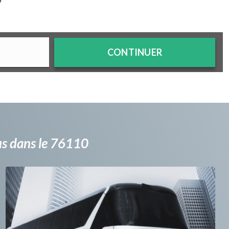
?
CONTINUER
bus dans le 76110