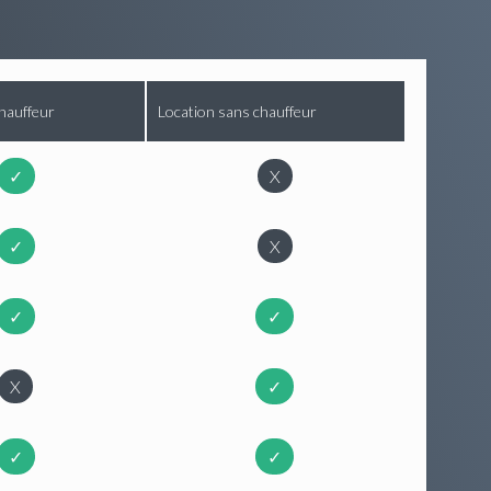
hauffeur
Location sans chauffeur
✓
X
✓
X
✓
✓
X
✓
✓
✓