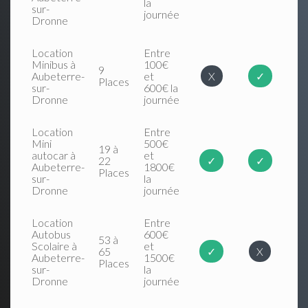
la
sur-
journée
Dronne
Location
Entre
Minibus à
100€
9
Aubeterre-
et
X
✓
Places
sur-
600€ la
Dronne
journée
Location
Entre
Mini
500€
19 à
autocar à
et
22
✓
✓
Aubeterre-
1800€
Places
sur-
la
Dronne
journée
Location
Entre
Autobus
600€
53 à
Scolaire à
et
65
✓
X
Aubeterre-
1500€
Places
sur-
la
Dronne
journée