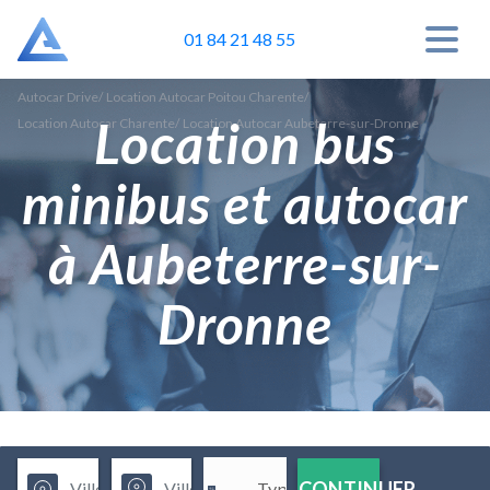
01 84 21 48 55
Autocar Drive
/
Location Autocar Poitou Charente
/
Location bus
Location Autocar Charente
/
Location Autocar Aubeterre-sur-Dronne
minibus et autocar
à Aubeterre-sur-
Dronne
CONTINUER