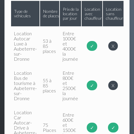
Prix de la
Location
Location
Type de
Nombre
location
avec
sans
véhicules
de places
par jour
chauffeur
chauffeur
Location
Entre
Autocar
1000€
53 à
Luxe à
et
85
✓
X
Aubeterre-
4000€
places
sur-
la
Dronne
journée
Location
Entre
Bus de
800€
55 à
tourisme à
et
85
✓
X
Aubeterre-
2500€
places
sur-
la
Dronne
journée
Location
Entre
Car
600€
Autocar-
75
et
Drive à
✓
✓
Places
1500€
Aubeterre-