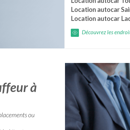
Location autocar
To
Location autocar
Sa
Location autocar
La
Découvrez les endroits
ffeur à
éplacements ou