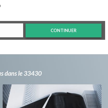
?
CONTINUER
bus dans le 33430