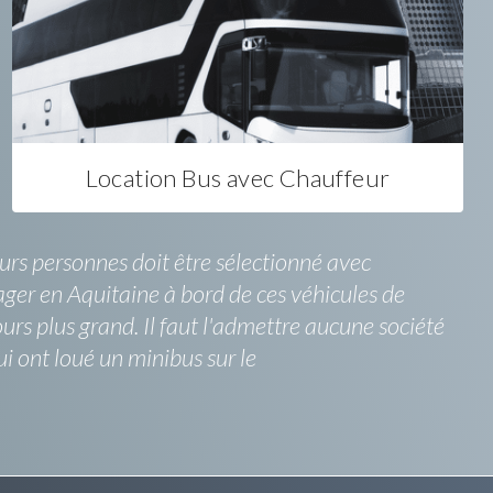
Location Bus avec Chauffeur
urs personnes doit être sélectionné avec
ager en Aquitaine à bord de ces véhicules de
urs plus grand. Il faut l'admettre aucune société
i ont loué un minibus sur le