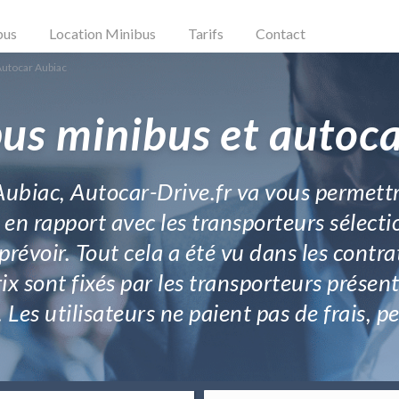
bus
Location Minibus
Tarifs
Contact
Autocar Aubiac
us minibus et autoc
 Aubiac, Autocar-Drive.fr va vous permettr
en rapport avec les transporteurs sélecti
prévoir. Tout cela a été vu dans les contra
rix sont fixés par les transporteurs présent
 Les utilisateurs ne paient pas de frais, p