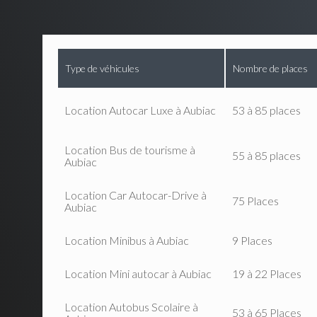
Type de véhicules
Nombre de places
Location Autocar Luxe à Aubiac
53 à 85 places
Location Bus de tourisme à
55 à 85 places
Aubiac
Location Car Autocar-Drive à
75 Places
Aubiac
Location Minibus à Aubiac
9 Places
Location Mini autocar à Aubiac
19 à 22 Places
Location Autobus Scolaire à
53 à 65 Places