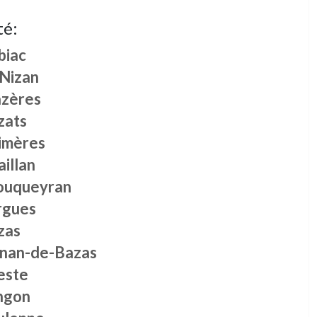
té:
biac
 Nizan
zères
zats
imères
illan
ouqueyran
rgues
zas
gnan-de-Bazas
este
ngon