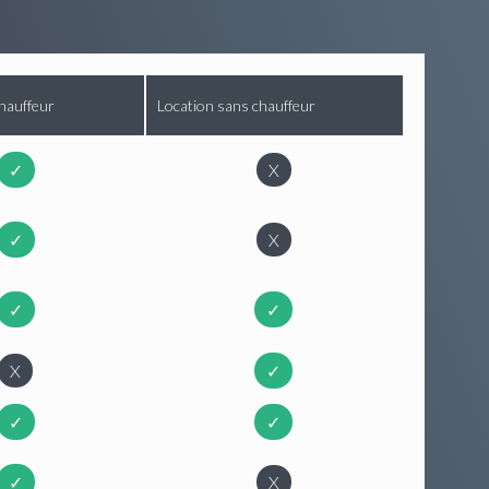
hauffeur
Location sans chauffeur
✓
X
✓
X
✓
✓
X
✓
✓
✓
✓
X