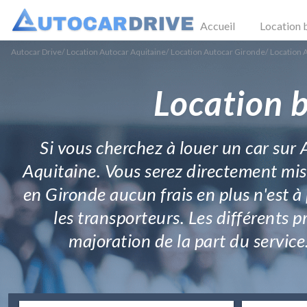
Accueil
Location 
Autocar Drive
/
Location Autocar Aquitaine
/
Location Autocar Gironde
/
Location 
Location b
Si vous cherchez à louer un car sur
Aquitaine. Vous serez directement mis 
en Gironde aucun frais en plus n'est à 
les transporteurs. Les différents p
majoration de la part du service.