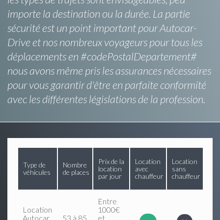
importe la destination ou la durée. La partie
sécurité est un point important pour Autocar-
Drive et nos nombreux voyageurs pour tous les
déplacements en #codePostalDepartement#
nous avons même pris les assurances nécessaires
pour vous garantir d'être en parfaite conformité
avec les différentes législations de la profession.
Prix de la
Location
Location
Type de
Nombre
location
avec
sans
véhicules
de places
par jour
chauffeur
chauffeur
Entre
Location
1000€
Autocar
53 à 85
et