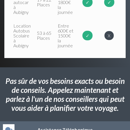
autocar
1800€
✓
✓
Places
à
la
Aubigny
journée
Location
Entre
Autobus
600€ et
53 à 65
Scolaire
1500€
✓
X
Places
à
la
Aubigny
journée
Pas sûr de vos besoins exacts ou besoin
de conseils. Appelez maintenant et
parlez à l'un de nos conseillers qui peut
vous aider à planifier votre voyage.
Assistance Téléphonique