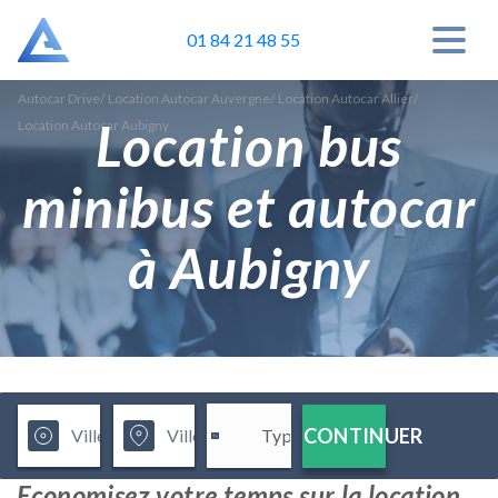
01 84 21 48 55
Autocar Drive
/
Location Autocar Auvergne
/
Location Autocar Allier
/
Location bus
Location Autocar Aubigny
minibus et autocar
à Aubigny
CONTINUER
Economisez votre temps sur la location