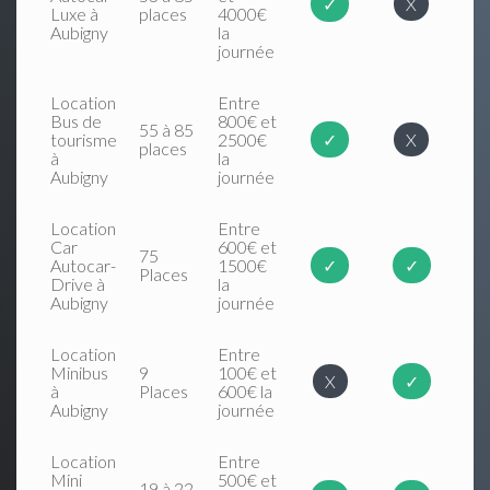
✓
X
Luxe à
places
4000€
Aubigny
la
journée
Location
Entre
Bus de
800€ et
55 à 85
tourisme
2500€
✓
X
places
à
la
Aubigny
journée
Location
Entre
Car
600€ et
75
Autocar-
1500€
✓
✓
Places
Drive à
la
Aubigny
journée
Location
Entre
Minibus
9
100€ et
X
✓
à
Places
600€ la
Aubigny
journée
Location
Entre
Mini
500€ et
19 à 22