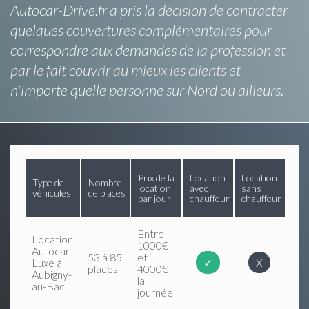
Autocar-Drive.fr a pris la décision de contracter
quelques couvertures complémentaires pour
correspondre aux demandes de la profession et
par le fait couvrir au mieux les clients et
n'importe quelle personne sur Nord ou ailleurs.
Prix de la
Location
Location
Type de
Nombre
location
avec
sans
véhicules
de places
par jour
chauffeur
chauffeur
Entre
Location
1000€
Autocar
53 à 85
et
Luxe à
✓
X
places
4000€
Aubigny-
la
au-Bac
journée