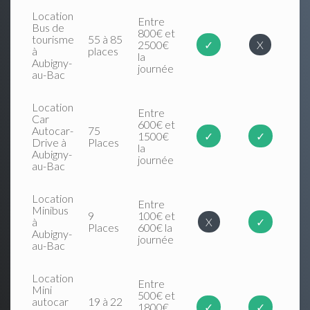
Location
Entre
Bus de
800€ et
tourisme
55 à 85
2500€
✓
X
à
places
la
Aubigny-
journée
au-Bac
Location
Entre
Car
600€ et
Autocar-
75
1500€
✓
✓
Drive à
Places
la
Aubigny-
journée
au-Bac
Location
Entre
Minibus
9
100€ et
à
X
✓
Places
600€ la
Aubigny-
journée
au-Bac
Location
Entre
Mini
500€ et
autocar
19 à 22
1800€
✓
✓