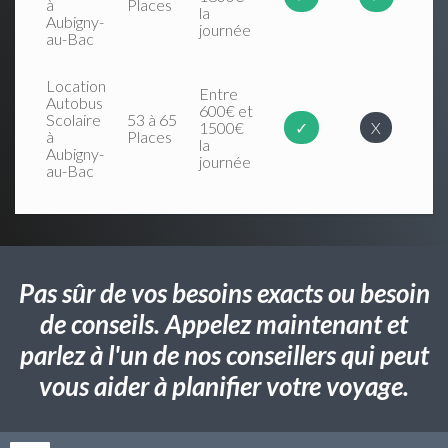
à
Places
la
Aubigny-
journée
au-Bac
Location
Entre
Autobus
600€ et
Scolaire
53 à 65
1500€
✓
X
à
Places
la
Aubigny-
journée
au-Bac
Pas sûr de vos besoins exacts ou besoin
de conseils. Appelez maintenant et
parlez à l'un de nos conseillers qui peut
vous aider à planifier votre voyage.