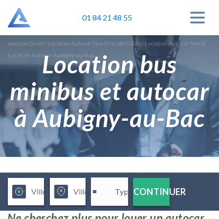
01 84 21 48 55
Autocar Drive
/
Location Autocar Nord Pas de Calais
/
Location Autocar Nord
/
Location bus
Location Autocar Aubigny-au-Bac
minibus et autocar
à Aubigny-au-Bac
CONTINUER
Ne cherchez plus pour louer un autocar