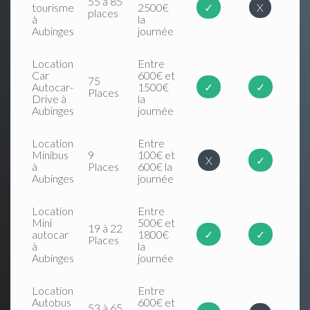
55 à 85
tourisme
2500€
✓
X
places
à
la
Aubinges
journée
Location
Entre
Car
600€ et
75
Autocar-
1500€
✓
✓
Places
Drive à
la
Aubinges
journée
Location
Entre
Minibus
9
100€ et
X
✓
à
Places
600€ la
Aubinges
journée
Location
Entre
Mini
500€ et
19 à 22
autocar
1800€
✓
✓
Places
à
la
Aubinges
journée
Location
Entre
Autobus
600€ et
53 à 65