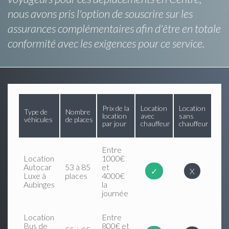
nous avons pris l'option de souscrire sur les
assurances complémentaires afin d'être en totale
conformité avec les exigences pour ce service.
Prix de la
Location
Location
Type de
Nombre
location
avec
sans
véhicules
de places
par jour
chauffeur
chauffeur
Entre
Location
1000€
Autocar
53 à 85
et
✓
X
Luxe à
places
4000€
Aubinges
la
journée
Location
Entre
Bus de
800€ et