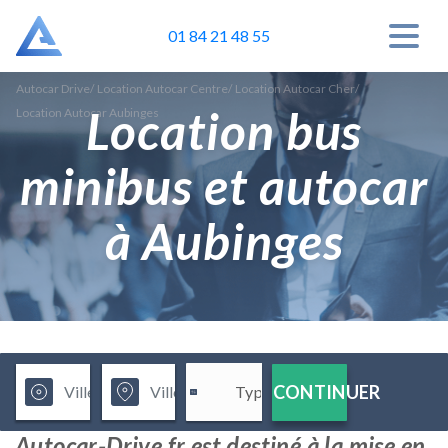
01 84 21 48 55
Autocar Drive
/
Location Autocar Centre
/
Location Autocar Cher
/
Location bus
Location Autocar Aubinges
minibus et autocar
à Aubinges
CONTINUER
Autocar-Drive.fr est destiné à la mise en