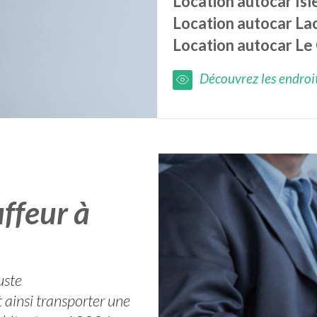
Location autocar
Isl
Location autocar
La
Location autocar
Le
Découvrez les endroits
ffeur à
uste
t ainsi transporter une