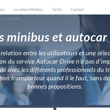
bus
Location Minibus
Tarifs
Contact
ocar Aubréville
s minibus et autocar 
 relation entre les utilisateurs et une sél
n du service Autocar-Drive n'a pas d'impac
lidé avec les différents professionnels du
le bon transporteur quand il le faut, sans 
bonnes propositions.