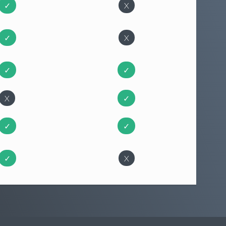
✓
X
✓
X
✓
✓
X
✓
✓
✓
✓
X