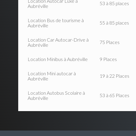
Location Autocar Luxe à
53 à 85 places
Aubréville
Location Bus de tourisme à
55 à 85 places
Aubréville
Location Car Autocar-Drive à
75 Places
Aubréville
Location Minibus à Aubréville
9 Places
Location Mini autocar à
19 à 22 Places
Aubréville
Location Autobus Scolaire à
53 à 65 Places
Aubréville