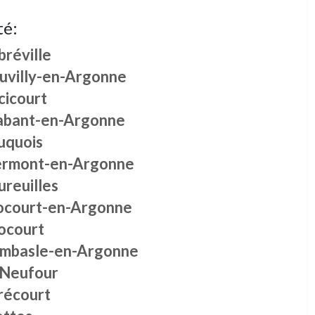
té:
bréville
uvilly-en-Argonne
cicourt
abant-en-Argonne
uquois
ermont-en-Argonne
ureuilles
ocourt-en-Argonne
ocourt
mbasle-en-Argonne
 Neufour
récourt