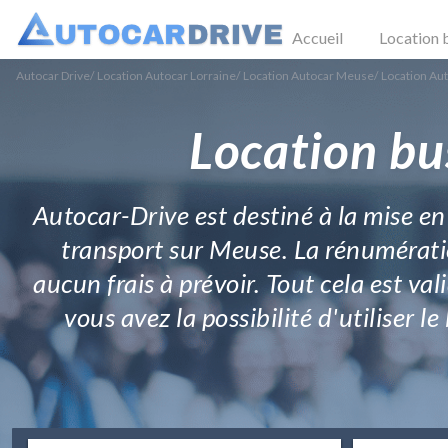
Accueil
Location 
Autocar Drive
/
Location Autocar Lorraine
/
Location Autocar Meuse
/
Location Aut
Location bu
Autocar-Drive est destiné à la mise en
transport sur Meuse. La rénumératio
aucun frais à prévoir. Tout cela est va
vous avez la possibilité d'utiliser 