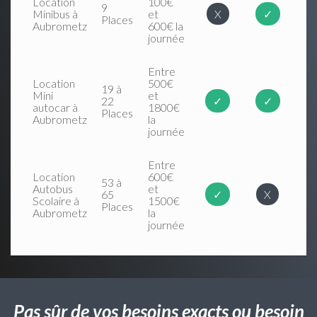
Location
100€
9
Minibus à
et
X
✓
Places
Aubrometz
600€ la
journée
Entre
Location
500€
19 à
Mini
et
22
✓
✓
autocar à
1800€
Places
Aubrometz
la
journée
Entre
Location
600€
53 à
Autobus
et
65
✓
X
Scolaire à
1500€
Places
Aubrometz
la
journée
Pas sûr de vos besoins exacts ou besoin