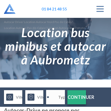
01 84 21 48 55
Autocar Drive
/
Location Autocar Nord Pas de Calais
/
Location bus
Location Autocar Pas-de-Calais
/
Location Autocar Aubrometz
minibus et autocar
à Aubrometz
CONTINUER
Autocar-Drive ne propose pas