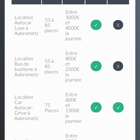
Entre
Location
1000€
53 à
Autocar
et
85
✓
X
Luxe à
4000€
places
Aubrometz
la
journée
Entre
Location
800€
55 à
Bus de
et
85
✓
X
tourisme à
2500€
places
Aubrometz
la
journée
Entre
Location
600€
Car
75
et
Autocar-
✓
✓
Places
1500€
Drive à
la
Aubrometz
journée
Entre