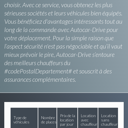
choisir. Avec ce service, vous obtenez les plus
sérieuses sociétés et leurs véhicules bien équipés.
Vous bénéficiez d'avantages intéressants tout au
long de la commande avec Autocar-Drive pour
votre déplacement. Pour la simple raison que
l’aspect sécurité n'est pas négociable et qu’il vaut
mieux prévoir le pire, Autocar-Drive s’entoure
des meilleurs chauffeurs du
#codePostalDepartement# et souscrit à des
assurances complémentaires.
Prix de la
Location
Location
Type de
Nombre
location
avec
sans
véhicules
de places
par jour
chauffeur
chauffeur