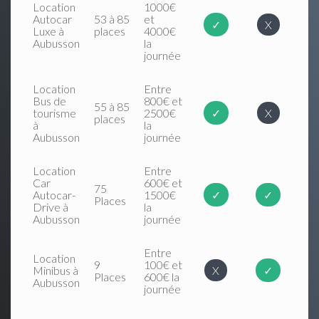
Location
1000€
Autocar
53 à 85
et
✓
X
Luxe à
places
4000€
Aubusson
la
journée
Location
Entre
Bus de
800€ et
55 à 85
tourisme
2500€
✓
X
places
à
la
Aubusson
journée
Location
Entre
Car
600€ et
75
Autocar-
1500€
✓
✓
Places
Drive à
la
Aubusson
journée
Entre
Location
9
100€ et
Minibus à
X
✓
Places
600€ la
Aubusson
journée