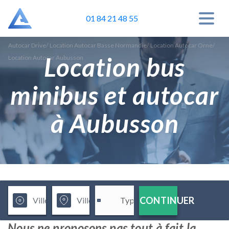
01 84 21 48 55
Autocar Drive
/
Location Autocar Basse Normandie
/
Location Autocar Orne
/
Location bus
Location Autocar Aubusson
minibus et autocar
à Aubusson
CONTINUER
Nous ne proposons pas tout à fait la