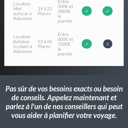
Entre
Location
500€ et
Mini
19 à 22
1800€
✓
✓
autocar à
Places
la
Aubusson
journée
Entre
Location
600€ et
Autobus
53 à 65
1500€
✓
X
Scolaire à
Places
la
Aubusson
journée
Pas sûr de vos besoins exacts ou besoin
de conseils. Appelez maintenant et
parlez à l'un de nos conseillers qui peut
vous aider à planifier votre voyage.