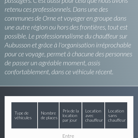
passagers. C’est aussi pour cela que nous avons
retenu ces professionnels. Dans une des
communes de Orne et voyager en groupe dans
une autre région ou hors des frontières, tout est
possible. Le professionnalisme du chauffeur sur
Aubusson et grâce à l'organisation irréprochable
pour ce voyage, permet à chacune des personnes
de passer un agréable moment, assis
confortablement, dans ce véhicule récent.
Prix de la
Location
Location
Type de
Nombre
location
avec
sans
véhicules
de places
par jour
chauffeur
chauffeur
Entre