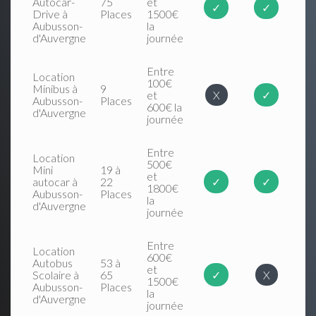
Autocar-
75
et
✓
✓
Drive à
Places
1500€
Aubusson-
la
d'Auvergne
journée
Entre
Location
100€
Minibus à
9
et
X
✓
Aubusson-
Places
600€ la
d'Auvergne
journée
Entre
Location
500€
Mini
19 à
et
autocar à
22
✓
✓
1800€
Aubusson-
Places
la
d'Auvergne
journée
Entre
Location
600€
Autobus
53 à
et
Scolaire à
65
✓
X
1500€
Aubusson-
Places
la
d'Auvergne
journée