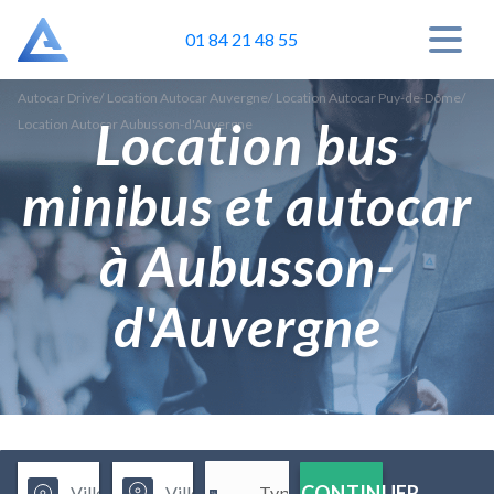
01 84 21 48 55
Autocar Drive
/
Location Autocar Auvergne
/
Location Autocar Puy-de-Dôme
/
Location bus
Location Autocar Aubusson-d'Auvergne
minibus et autocar
à Aubusson-
d'Auvergne
CONTINUER