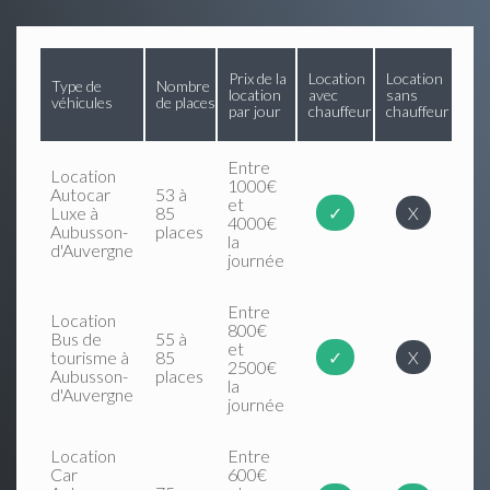
Prix de la
Location
Location
Type de
Nombre
location
avec
sans
véhicules
de places
par jour
chauffeur
chauffeur
Entre
Location
1000€
Autocar
53 à
et
Luxe à
85
✓
X
4000€
Aubusson-
places
la
d'Auvergne
journée
Entre
Location
800€
Bus de
55 à
et
tourisme à
85
✓
X
2500€
Aubusson-
places
la
d'Auvergne
journée
Location
Entre
Car
600€