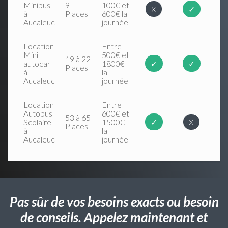
Minibus
9
100€ et
X
✓
à
Places
600€ la
Aucaleuc
journée
Location
Entre
Mini
500€ et
19 à 22
autocar
1800€
✓
✓
Places
à
la
Aucaleuc
journée
Location
Entre
Autobus
600€ et
53 à 65
Scolaire
1500€
✓
X
Places
à
la
Aucaleuc
journée
Pas sûr de vos besoins exacts ou besoin
de conseils. Appelez maintenant et