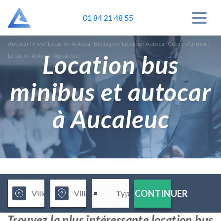
01 84 21 48 55
Autocar Drive
/
Location Autocar Bretagne
/
Location Autocar Côtes-d'armor
/
Location bus
Location Autocar Aucaleuc
minibus et autocar
à Aucaleuc
CONTINUER
Trouvez la plus intéressante location bus