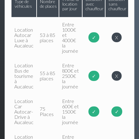
Type de
Nombre
location
avec
sans
véhicules
de places
par jour
chauffeur
chauffeur
Entre
Location
1000€
Autocar
53 à 85
et
✓
X
Luxe à
places
4000€
Aucaleuc
la
journée
Location
Entre
Bus de
800€ et
55 à 85
tourisme
2500€
✓
X
places
à
la
Aucaleuc
journée
Location
Entre
Car
600€ et
75
Autocar-
1500€
✓
✓
Places
Drive à
la
Aucaleuc
journée
Location
Entre