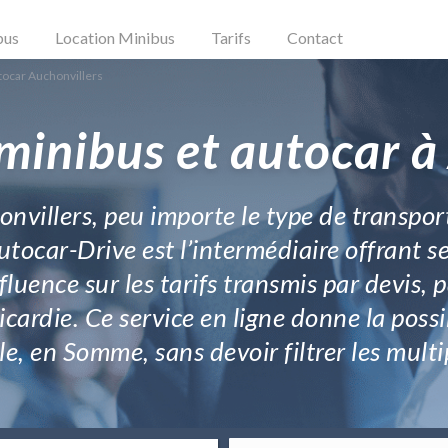
bus
Location Minibus
Tarifs
Contact
tocar Auchonvillers
minibus et autocar à
onvillers, peu importe le type de transpor
 Autocar-Drive est l’intermédiaire offrant 
fluence sur les tarifs transmis par devis, 
icardie. Ce service en ligne donne la poss
le, en Somme, sans devoir filtrer les multip