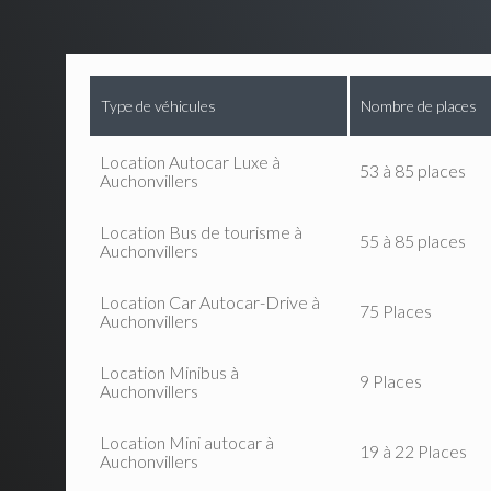
Type de véhicules
Nombre de places
Location Autocar Luxe à
53 à 85 places
Auchonvillers
Location Bus de tourisme à
55 à 85 places
Auchonvillers
Location Car Autocar-Drive à
75 Places
Auchonvillers
Location Minibus à
9 Places
Auchonvillers
Location Mini autocar à
19 à 22 Places
Auchonvillers