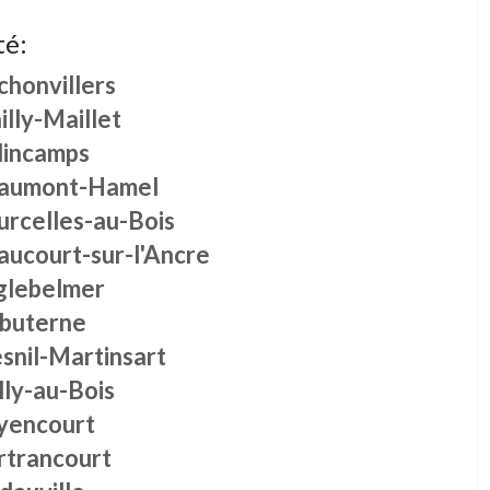
té:
chonvillers
lly-Maillet
lincamps
aumont-Hamel
urcelles-au-Bois
aucourt-sur-l'Ancre
glebelmer
buterne
snil-Martinsart
lly-au-Bois
yencourt
rtrancourt