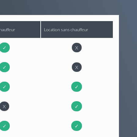
hauffeur
Location sans chauffeur
✓
X
✓
X
✓
✓
X
✓
✓
✓