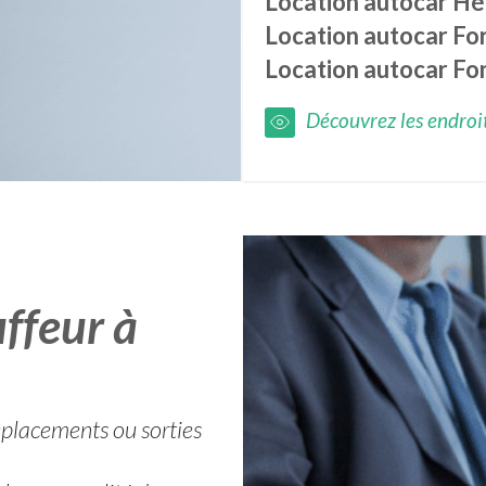
Location autocar
Hé
Location autocar
For
Location autocar
Fo
Découvrez les endroits
ffeur à
déplacements ou sorties