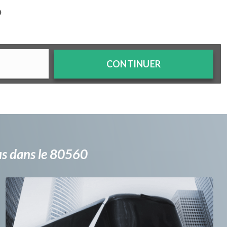
?
CONTINUER
bus dans le 80560