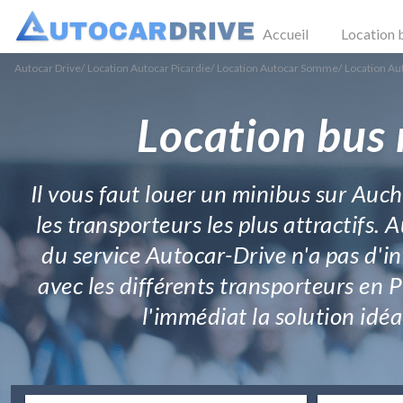
Accueil
Location 
Autocar Drive
/
Location Autocar Picardie
/
Location Autocar Somme
/
Location Au
Location bus 
Il vous faut louer un minibus sur Auch
les transporteurs les plus attractifs.
du service Autocar-Drive n'a pas d'in
avec les différents transporteurs en P
l'immédiat la solution idéa