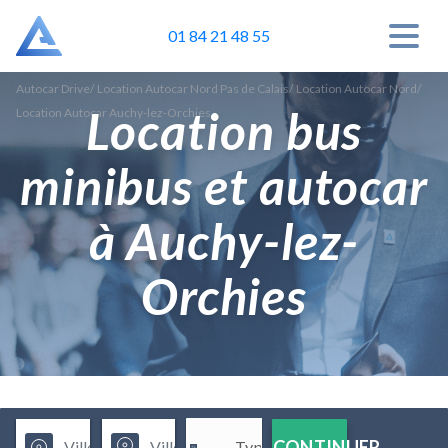
01 84 21 48 55
Autocar Drive
/
Location Autocar Nord Pas de Calais
/
Location Autocar Nord
/
Location bus
Location Autocar Auchy-lez-Orchies
minibus et autocar
à Auchy-lez-
Orchies
CONTINUER