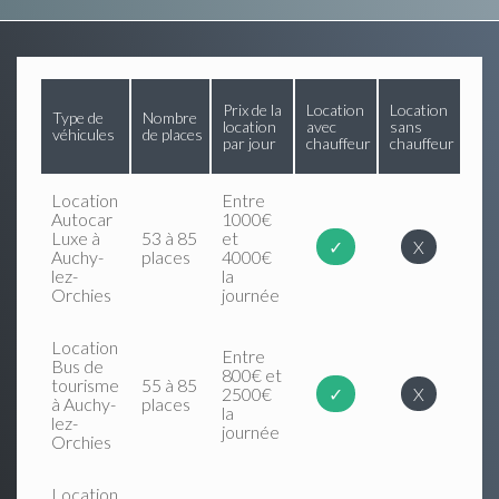
Prix de la
Location
Location
Type de
Nombre
location
avec
sans
véhicules
de places
par jour
chauffeur
chauffeur
Location
Entre
Autocar
1000€
Luxe à
53 à 85
et
✓
X
Auchy-
places
4000€
lez-
la
Orchies
journée
Location
Entre
Bus de
800€ et
tourisme
55 à 85
2500€
✓
X
à Auchy-
places
la
lez-
journée
Orchies
Location