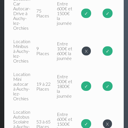
Car
Entre
Autocar-
600€ et
75
Drive à
1500€
✓
✓
Places
Auchy-
la
lez-
journée
Orchies
Location
Entre
Minibus
9
100€ et
à Auchy-
X
✓
Places
600€ la
lez-
journée
Orchies
Location
Entre
Mini
500€ et
autocar
19 à 22
1800€
✓
✓
à Auchy-
Places
la
lez-
journée
Orchies
Location
Entre
Autobus
600€ et
Scolaire
53 à 65
1500€
✓
X
à Auchy-
Places