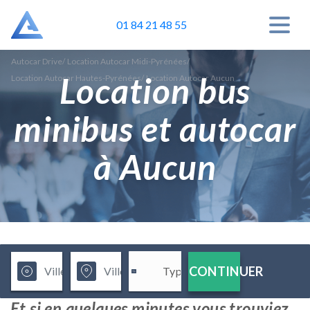
01 84 21 48 55
Autocar Drive
/
Location Autocar Midi-Pyrénées
/
Location bus
Location Autocar Hautes-Pyrénées
/
Location Autocar Aucun
minibus et autocar
à Aucun
CONTINUER
Et si en quelques minutes vous trouviez