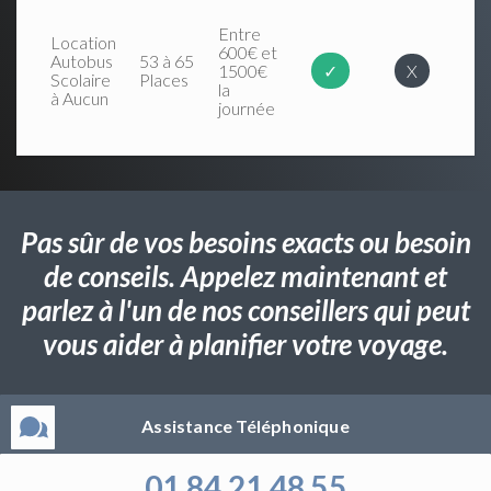
Entre
Location
600€ et
Autobus
53 à 65
1500€
✓
X
Scolaire
Places
la
à Aucun
journée
Pas sûr de vos besoins exacts ou besoin
de conseils. Appelez maintenant et
parlez à l'un de nos conseillers qui peut
vous aider à planifier votre voyage.
Assistance Téléphonique
01 84 21 48 55