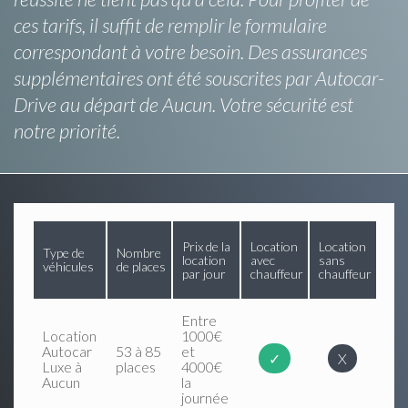
ces tarifs, il suffit de remplir le formulaire
correspondant à votre besoin. Des assurances
supplémentaires ont été souscrites par Autocar-
Drive au départ de Aucun. Votre sécurité est
notre priorité.
Prix de la
Location
Location
Type de
Nombre
location
avec
sans
véhicules
de places
par jour
chauffeur
chauffeur
Entre
Location
1000€
Autocar
53 à 85
et
✓
X
Luxe à
places
4000€
Aucun
la
journée