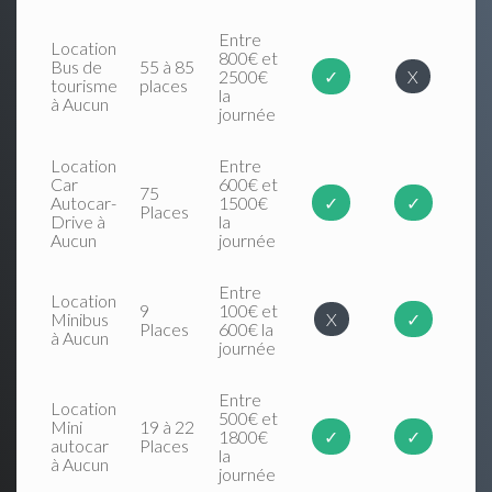
Entre
Location
800€ et
Bus de
55 à 85
2500€
✓
X
tourisme
places
la
à Aucun
journée
Location
Entre
Car
600€ et
75
Autocar-
1500€
✓
✓
Places
Drive à
la
Aucun
journée
Entre
Location
9
100€ et
Minibus
X
✓
Places
600€ la
à Aucun
journée
Entre
Location
500€ et
Mini
19 à 22
1800€
✓
✓
autocar
Places
la
à Aucun
journée