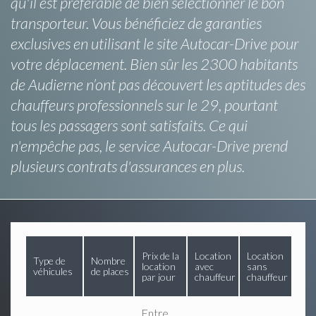
qu'il est préférable de bien sélectionner le bon
transporteur. Vous bénéficiez de garanties
exclusives en utilisant le site Autocar-Drive pour
votre déplacement. Bien sûr les 2300 habitants
de Audierne n’ont pas découvert les aptitudes des
chauffeurs professionnels sur le 29, pourtant
tous les passagers sont satisfaits. Ce qui
n'empêche pas, le service Autocar-Drive prend
plusieurs contrats d'assurances en plus.
Prix de la
Location
Location
Type de
Nombre
location
avec
sans
véhicules
de places
par jour
chauffeur
chauffeur
Entre