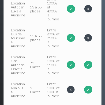
Location
1000€
Autocar
53 à 85
et
✓
X
Luxe à
places
4000€
Audierne
la
journée
Location
Entre
Bus de
800€ et
55 à 85
tourisme
2500€
✓
X
places
à
la
Audierne
journée
Location
Entre
Car
600€ et
75
Autocar-
1500€
✓
✓
Places
Drive à
la
Audierne
journée
Location
Entre
Minibus
9
100€ et
X
✓
à
Places
600€ la
Audierne
journée