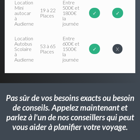
Location
Entre
Mini
500€ et
19 à 22
autocar
1800€
✓
✓
Places
à
la
Audierne
journée
Location
Entre
Autobus
600€ et
53 à 65
Scolaire
1500€
✓
X
Places
à
la
Audierne
journée
Pas sûr de vos besoins exacts ou besoin
de conseils. Appelez maintenant et
parlez à l'un de nos conseillers qui peut
vous aider à planifier votre voyage.