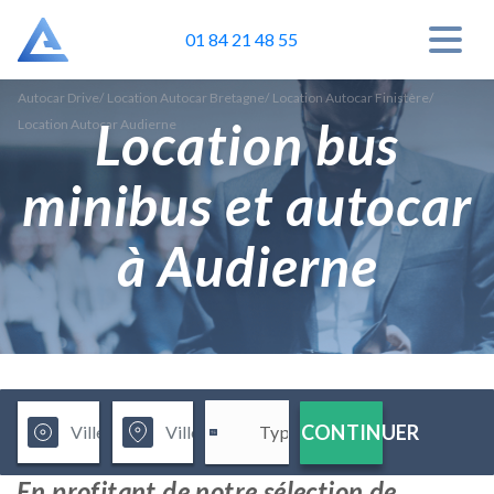
01 84 21 48 55
Autocar Drive
/
Location Autocar Bretagne
/
Location Autocar Finistère
/
Location bus
Location Autocar Audierne
minibus et autocar
à Audierne
CONTINUER
En profitant de notre sélection de