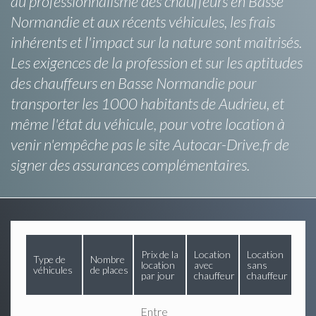
au professionnalisme des chauffeurs en Basse
Normandie et aux récents véhicules, les frais
inhérents et l'impact sur la nature sont maitrisés.
Les exigences de la profession et sur les aptitudes
des chauffeurs en Basse Normandie pour
transporter les 1000 habitants de Audrieu, et
même l'état du véhicule, pour votre location à
venir n'empêche pas le site Autocar-Drive.fr de
signer des assurances complémentaires.
Prix de la
Location
Location
Type de
Nombre
location
avec
sans
véhicules
de places
par jour
chauffeur
chauffeur
Entre