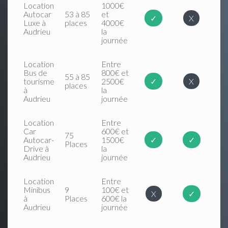
Location
1000€
Autocar
53 à 85
et
✓
X
Luxe à
places
4000€
Audrieu
la
journée
Location
Entre
Bus de
800€ et
55 à 85
tourisme
2500€
✓
X
places
à
la
Audrieu
journée
Location
Entre
Car
600€ et
75
Autocar-
1500€
✓
✓
Places
Drive à
la
Audrieu
journée
Location
Entre
Minibus
9
100€ et
X
✓
à
Places
600€ la
Audrieu
journée