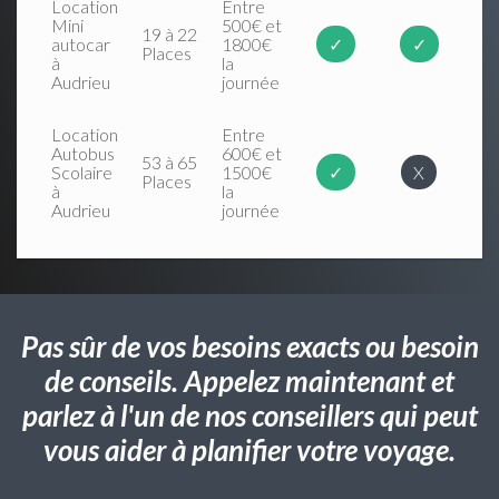
Location
Entre
Mini
500€ et
19 à 22
autocar
1800€
✓
✓
Places
à
la
Audrieu
journée
Location
Entre
Autobus
600€ et
53 à 65
Scolaire
1500€
✓
X
Places
à
la
Audrieu
journée
Pas sûr de vos besoins exacts ou besoin
de conseils. Appelez maintenant et
parlez à l'un de nos conseillers qui peut
vous aider à planifier votre voyage.