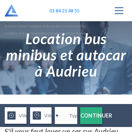
01 84 21 48 55
Autocar Drive
/
Location Autocar Basse Normandie
/
Location bus
Location Autocar Calvados
/
Location Autocar Audrieu
minibus et autocar
à Audrieu
CONTINUER
S'il vous faut louer un car sur Audrieu,