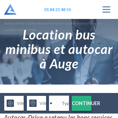
01 84 21 48 55
Autocar Drive
/
Location Autocar Limousin
/
Location Autocar Creuse
/
Location bus
Location Autocar Auge
minibus et autocar
à Auge
CONTINUER
Autocar-Drive a retenu les bons services