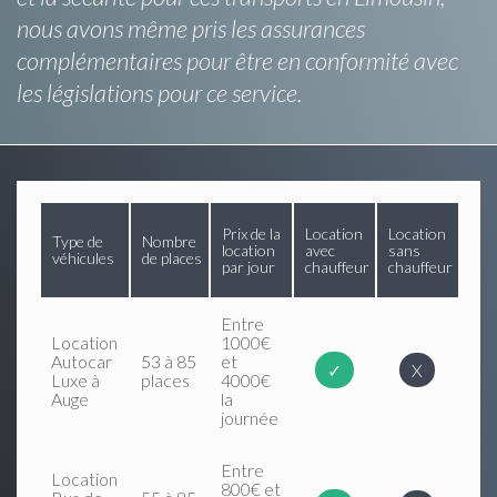
nous avons même pris les assurances
complémentaires pour être en conformité avec
les législations pour ce service.
Prix de la
Location
Location
Type de
Nombre
location
avec
sans
véhicules
de places
par jour
chauffeur
chauffeur
Entre
Location
1000€
Autocar
53 à 85
et
✓
X
Luxe à
places
4000€
Auge
la
journée
Entre
Location
800€ et