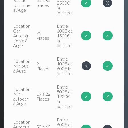
Bus de
55 à 85
2500€
✓
X
tourisme
places
la
à Auge
journée
Location
Entre
Car
600€ et
75
Autocar-
1500€
✓
✓
Places
Drive à
la
Auge
journée
Entre
Location
9
100€ et
Minibus
X
✓
Places
600€ la
à Auge
journée
Entre
Location
500€ et
Mini
19 à 22
1800€
✓
✓
autocar
Places
la
à Auge
journée
Entre
Location
600€ et
Autobus
53 à 65