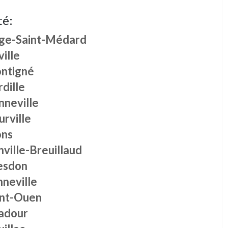
té:
ge-Saint-Médard
ille
ntigné
dille
nneville
rville
ns
ville-Breuillaud
esdon
nneville
int-Ouen
adour