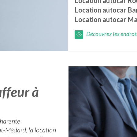
Location autocar
Rou
Location autocar
Ba
Location autocar
Mar
Découvrez les endroits
ffeur à
Charente
nt-Médard, la location