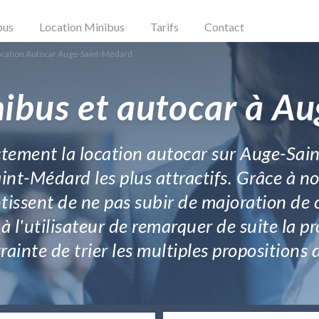
bus
Location Minibus
Tarifs
Contact
cation Autocar Auge-Saint-Médard
nibus et autocar à A
ctement la location autocar sur Auge-Sain
nt-Médard les plus attractifs. Grâce à nos
tissent de ne pas subir de majoration de c
 à l'utilisateur de remarquer de suite la 
rainte de trier les multiples propositions