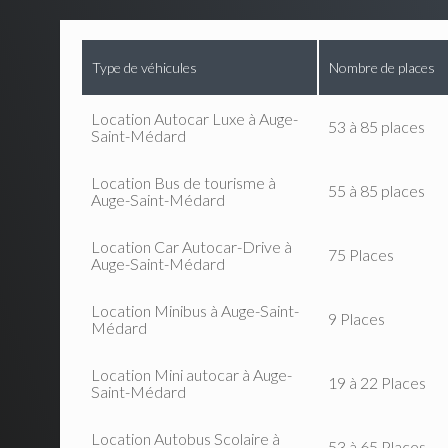
Type de véhicules
Nombre de places
Location Autocar Luxe à Auge-
53 à 85 places
Saint-Médard
Location Bus de tourisme à
55 à 85 places
Auge-Saint-Médard
Location Car Autocar-Drive à
75 Places
Auge-Saint-Médard
Location Minibus à Auge-Saint-
9 Places
Médard
Location Mini autocar à Auge-
19 à 22 Places
Saint-Médard
Location Autobus Scolaire à
53 à 65 Places