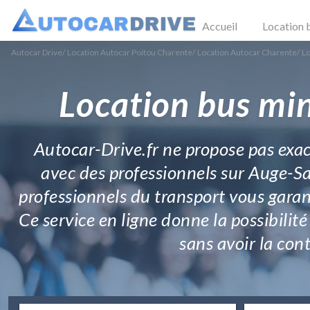
Accueil
Location 
Autocar Drive
/
Location Autocar Poitou Charente
/
Location Autocar Charente
/
Lo
Location bus mi
Autocar-Drive.fr ne propose pas exa
avec des professionnels sur Auge-Sai
professionnels du transport vous garan
Ce service en ligne donne la possibilité
sans avoir la cont