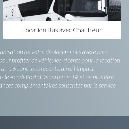
Location Bus avec Chauffeur
ganisation de votre déplacement s’avère bien
pour profiter de véhicules récents pour la location
du 16 sont tous récents, ainsi l'impact
ns le #codePostalDepartement# et ne plus être
urances complémentaires souscrites par le service