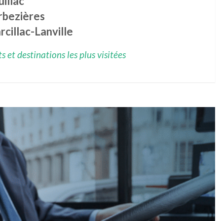
illac
rbezières
cillac-Lanville
 et destinations les plus visitées