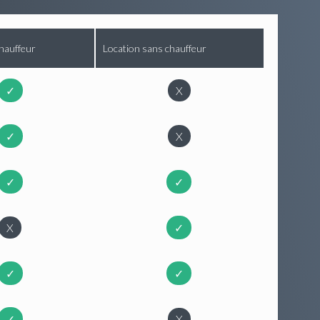
hauffeur
Location sans chauffeur
✓
X
✓
X
✓
✓
X
✓
✓
✓
✓
X