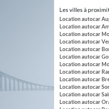
Les villes à proximi
Location autocar
Au
Location autocar
Anv
Location autocar
Mo
Location autocar
Ver
Location autocar
Bo
Location autocar
Gou
Location autocar
Mo
Location autocar
Ran
Location autocar
Br
Location autocar
So
Location autocar
Sa
Location autocar
Or