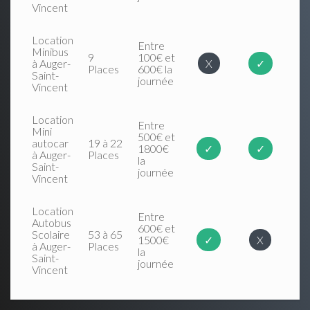
Vincent
Location
Entre
Minibus
9
100€ et
à Auger-
X
✓
Places
600€ la
Saint-
journée
Vincent
Location
Entre
Mini
500€ et
autocar
19 à 22
1800€
✓
✓
à Auger-
Places
la
Saint-
journée
Vincent
Location
Entre
Autobus
600€ et
Scolaire
53 à 65
1500€
✓
X
à Auger-
Places
la
Saint-
journée
Vincent