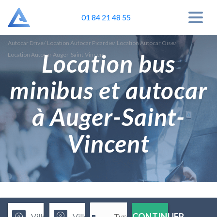
01 84 21 48 55
Autocar Drive
/
Location Autocar Picardie
/
Location Autocar Oise
/
Location bus
Location Autocar Auger-Saint-Vincent
minibus et autocar
à Auger-Saint-
Vincent
CONTINUER