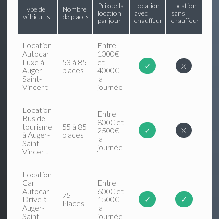
Prix de la
Location
Location
Type de
Nombre
location
avec
sans
véhicules
de places
par jour
chauffeur
chauffeur
Location
Entre
Autocar
1000€
Luxe à
53 à 85
et
✓
X
Auger-
places
4000€
Saint-
la
Vincent
journée
Location
Entre
Bus de
800€ et
tourisme
55 à 85
2500€
✓
X
à Auger-
places
la
Saint-
journée
Vincent
Location
Car
Entre
Autocar-
600€ et
75
Drive à
1500€
✓
✓
Places
Auger-
la
Saint-
journée