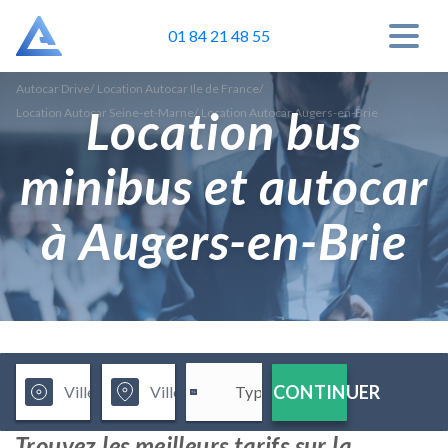
01 84 21 48 55
Autocar Drive
/
Location Autocar Ile de France
/
Location bus
Location Autocar Seine-et-Marne
/
Location Autocar Augers-en-Brie
minibus et autocar
à Augers-en-Brie
CONTINUER
Trouvez les meilleurs tarifs sur la