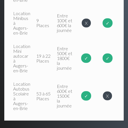
Location
Entre
Minibus
9
100€ et
à
X
✓
Places
600€ la
Augers-
journée
en-Brie
Location
Entre
Mini
500€ et
autocar
19 à 22
1800€
✓
✓
à
Places
la
Augers-
journée
en-Brie
Location
Entre
Autobus
600€ et
Scolaire
53 à 65
1500€
✓
X
à
Places
la
Augers-
journée
en-Brie