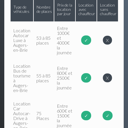
Prix de la
Location
Location
Type de
Nombre
location
avec
sans
véhicules
de places
par jour
chauffeur
chauffeur
Entre
Location
1000€
Autocar
53 à 85
et
Luxe à
✓
X
places
4000€
Augers-
la
en-Brie
journée
Location
Entre
Bus de
800€ et
tourisme
55 à 85
2500€
✓
X
à
places
la
Augers-
journée
en-Brie
Location
Entre
Car
600€ et
Autocar-
75
1500€
✓
✓
Drive à
Places
la
Augers-
journée
en-Brie