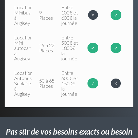
Location
Entre
Minibus
9
100€ et
X
✓
à
Places
600€ la
Augisey
journée
Location
Entre
Mini
500€ et
19 à 22
autocar
1800€
✓
✓
Places
à
la
Augisey
journée
Location
Entre
Autobus
600€ et
53 à 65
Scolaire
1500€
✓
X
Places
à
la
Augisey
journée
Pas sûr de vos besoins exacts ou besoin