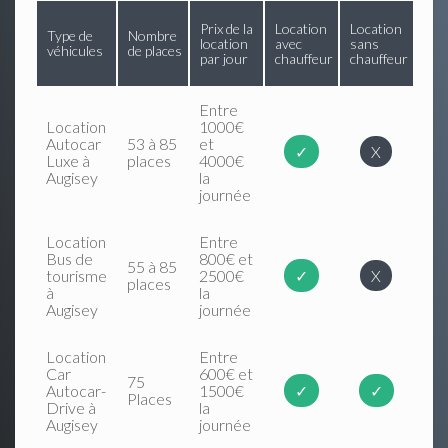
Prix de la
Location
Location
Type de
Nombre
location
avec
sans
véhicules
de places
par jour
chauffeur
chauffeur
Entre
Location
1000€
Autocar
53 à 85
et
✓
X
Luxe à
places
4000€
Augisey
la
journée
Location
Entre
Bus de
800€ et
55 à 85
tourisme
2500€
✓
X
places
à
la
Augisey
journée
Location
Entre
Car
600€ et
75
Autocar-
1500€
✓
✓
Places
Drive à
la
Augisey
journée