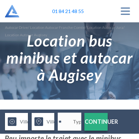
01 84 21 48 55
Autocar Drive
/
Location Autocar Franche Comte
/
Location Autocar Jura
/
Location bus
Location Autocar Augisey
minibus et autocar
à Augisey
CONTINUER
Peu importe le trajet avec le minibus