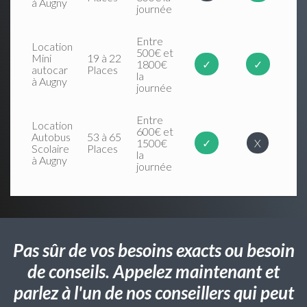
à Augny
journée
Entre
Location
500€ et
Mini
19 à 22
1800€
✓
✓
autocar
Places
la
à Augny
journée
Entre
Location
600€ et
Autobus
53 à 65
1500€
✓
X
Scolaire
Places
la
à Augny
journée
Pas sûr de vos besoins exacts ou besoin
de conseils. Appelez maintenant et
parlez à l'un de nos conseillers qui peut