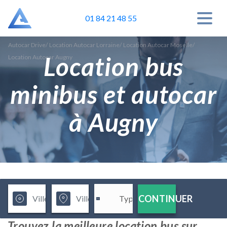
01 84 21 48 55
Autocar Drive
/
Location Autocar Lorraine
/
Location Autocar Moselle
/
Location bus
Location Autocar Augny
minibus et autocar
à Augny
CONTINUER
Trouvez la meilleure location bus sur