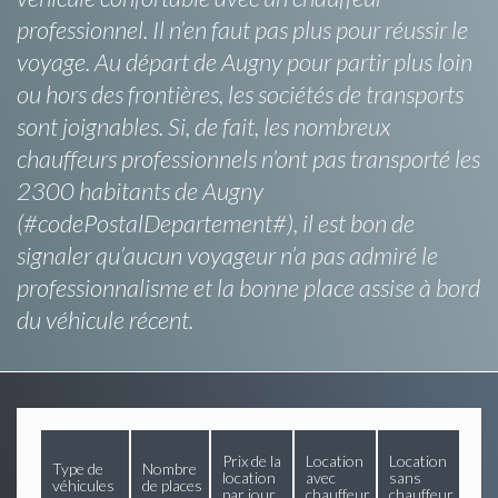
professionnel. Il n’en faut pas plus pour réussir le
voyage. Au départ de Augny pour partir plus loin
ou hors des frontières, les sociétés de transports
sont joignables. Si, de fait, les nombreux
chauffeurs professionnels n’ont pas transporté les
2300 habitants de Augny
(#codePostalDepartement#), il est bon de
signaler qu’aucun voyageur n’a pas admiré le
professionnalisme et la bonne place assise à bord
du véhicule récent.
Prix de la
Location
Location
Type de
Nombre
location
avec
sans
véhicules
de places
par jour
chauffeur
chauffeur