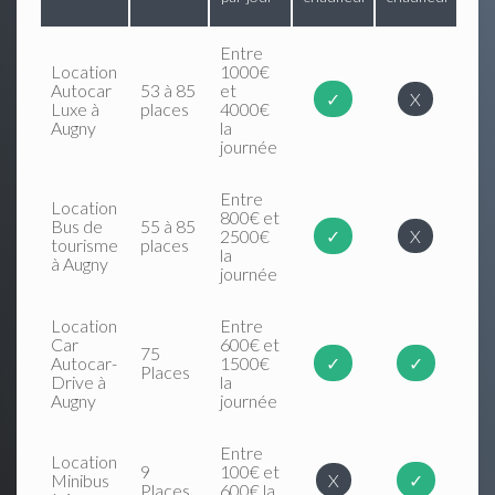
Entre
Location
1000€
Autocar
53 à 85
et
✓
X
Luxe à
places
4000€
Augny
la
journée
Entre
Location
800€ et
Bus de
55 à 85
2500€
✓
X
tourisme
places
la
à Augny
journée
Location
Entre
Car
600€ et
75
Autocar-
1500€
✓
✓
Places
Drive à
la
Augny
journée
Entre
Location
9
100€ et
Minibus
X
✓
Places
600€ la