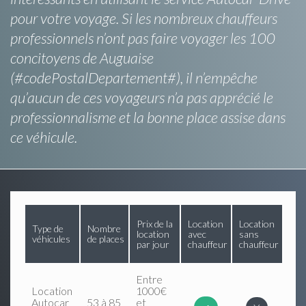
pour votre voyage. Si les nombreux chauffeurs
professionnels n’ont pas faire voyager les 100
concitoyens de Auguaise
(#codePostalDepartement#), il n’empêche
qu’aucun de ces voyageurs n’a pas apprécié le
professionnalisme et la bonne place assise dans
ce véhicule.
Prix de la
Location
Location
Type de
Nombre
location
avec
sans
véhicules
de places
par jour
chauffeur
chauffeur
Entre
Location
1000€
Autocar
53 à 85
et