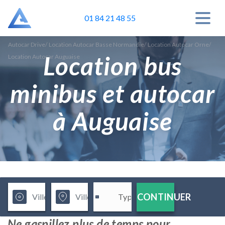
01 84 21 48 55
Autocar Drive
/
Location Autocar Basse Normandie
/
Location Autocar Orne
/
Location bus
Location Autocar Auguaise
minibus et autocar
à Auguaise
CONTINUER
Ne gaspillez plus de temps pour