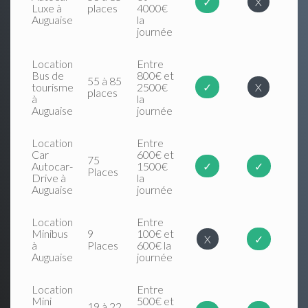
✓
X
Luxe à
places
4000€
Auguaise
la
journée
Location
Entre
Bus de
800€ et
55 à 85
tourisme
2500€
✓
X
places
à
la
Auguaise
journée
Location
Entre
Car
600€ et
75
Autocar-
1500€
✓
✓
Places
Drive à
la
Auguaise
journée
Location
Entre
Minibus
9
100€ et
X
✓
à
Places
600€ la
Auguaise
journée
Location
Entre
Mini
500€ et
19 à 22