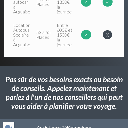
autocar
1800€
✓
✓
Places
à
la
Auguaise
journée
Location
Entre
Autobus
600€ et
53 à 65
Scolaire
1500€
✓
X
Places
à
la
Auguaise
journée
Pas sûr de vos besoins exacts ou besoin
de conseils. Appelez maintenant et
parlez à l'un de nos conseillers qui peut
vous aider à planifier votre voyage.
Assistance Téléphonique