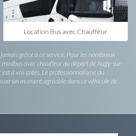
Location Bus avec Chauffeur
jamais grâce à ce service. Pour les nombreux
de minibus avec chauffeur au départ de Augy-sur-
est à vos cotés. Le professionnalisme du
passer un moment agréable dans ce véhicule de