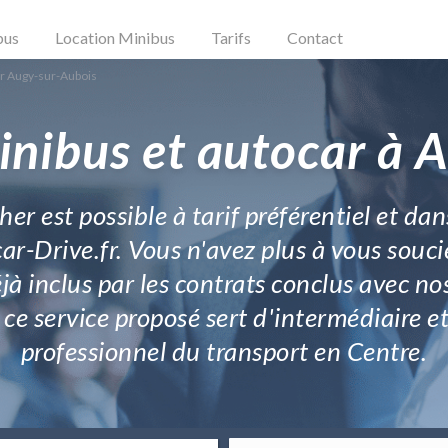
bus
Location Minibus
Tarifs
Contact
r Augy-sur-Aubois
inibus et autocar à 
er est possible à tarif préférentiel et dan
ar-Drive.fr. Vous n'avez plus à vous souci
jà inclus par les contrats conclus avec no
ce service proposé sert d'intermédiaire et
professionnel du transport en Centre.