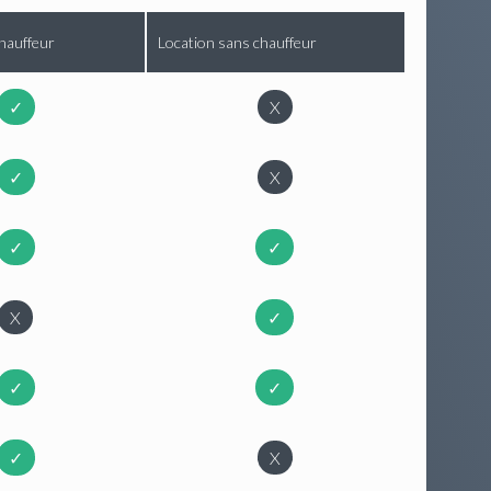
hauffeur
Location sans chauffeur
✓
X
✓
X
✓
✓
X
✓
✓
✓
✓
X