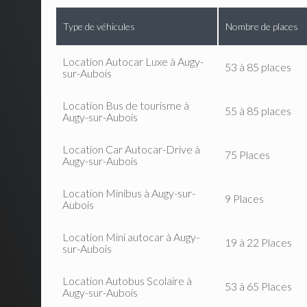
Type de véhicules
Nombre de places
Location Autocar Luxe à Augy-
53 à 85 places
sur-Aubois
Location Bus de tourisme à
55 à 85 places
Augy-sur-Aubois
Location Car Autocar-Drive à
75 Places
Augy-sur-Aubois
Location Minibus à Augy-sur-
9 Places
Aubois
Location Mini autocar à Augy-
19 à 22 Places
sur-Aubois
Location Autobus Scolaire à
53 à 65 Places
Augy-sur-Aubois