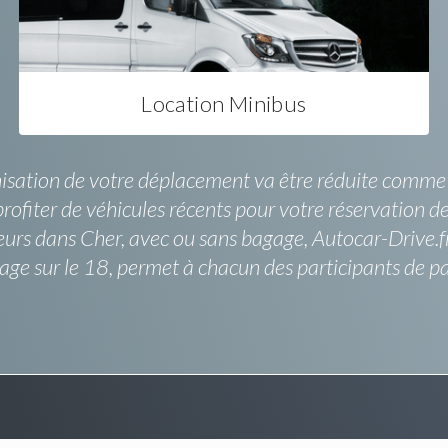
Location Minibus
anisation de votre déplacement va être réduite comme 
rofiter de véhicules récents pour votre réservation 
urs dans Cher, avec ou sans bagage, Autocar-Drive.fr 
yage sur le 18, permet à chacun des participants de 