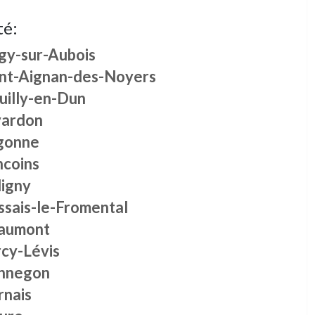
té:
gy-sur-Aubois
int-Aignan-des-Noyers
uilly-en-Dun
vardon
gonne
ncoins
ligny
ssais-le-Fromental
aumont
rcy-Lévis
nnegon
rnais