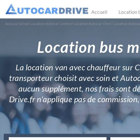
Accueil
Location 
Autocar Drive
/
Location Autocar Centre
/
Location Autocar Cher
/
Location Autoca
Location bus m
La location van avec chauffeur sur Ch
transporteur choisit avec soin et Autoc
aucun supplément, nos frais sont dé
Drive.fr n'applique pas de commission, 