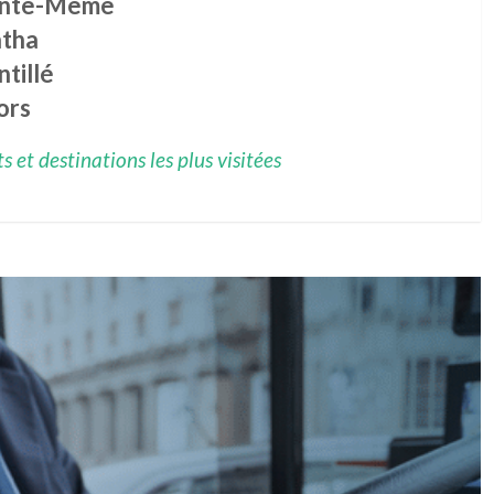
inte-Même
tha
tillé
ors
 et destinations les plus visitées