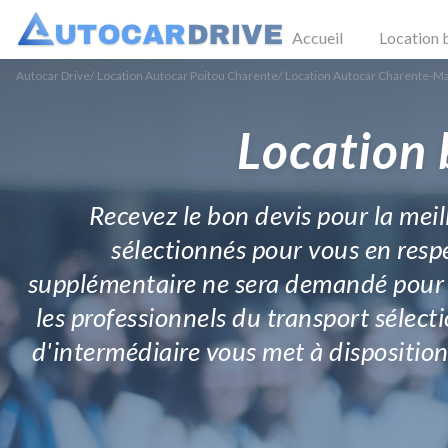
Accueil
Location 
Autocar Drive
/
Location Autocar Poitou Charente
/
Location Autocar Charente-M
Location 
Recevez le bon devis pour la meil
sélectionnés pour vous en respec
supplémentaire ne sera demandé pour l
les professionnels du transport sélect
d'intermédiaire vous met à disposition