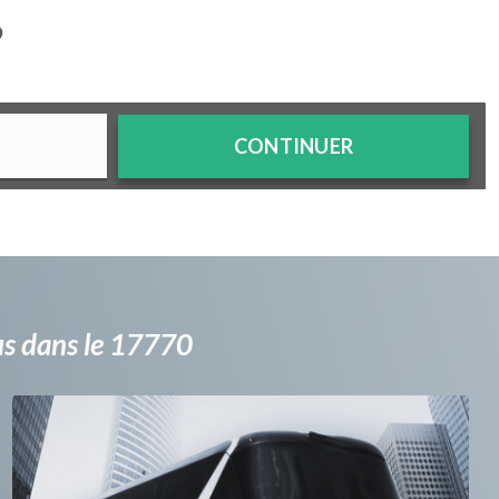
?
CONTINUER
bus dans le 17770