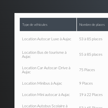
Type de véhicules
Nombre de places
Location Autocar Luxe à Aujac
53 à 85 places
Location Bus de tourisme à
55 à 85 places
Aujac
Location Car Autocar-Drive à
75 Places
Aujac
Location Minibus à Aujac
9 Places
Location Mini autocar à Aujac
19 à 22 Places
Location Autobus Scolaire à
53 à 65 Places