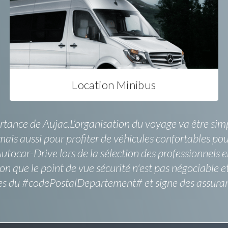
Location Minibus
artance de Aujac.L’organisation du voyage va être sim
ais aussi pour profiter de véhicules confortables pou
 Autocar-Drive lors de la sélection des professionnels
on que le point de vue sécurité n'est pas négociable e
rises du #codePostalDepartement# et signe des assur