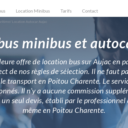
bus
Location Minibus
Tarifs
Contact
aritime
/
Location Autocar Aujac
bus minibus et autoc
leure offre de location bus sur Aujac en p
t de nos règles de sélection. Il ne faut p
e transport en Poitou Charente. Le servic
ionnés. Il n’y a aucune commission supplé
 un seul devis, établi par le professionn
même en Poitou Charente.