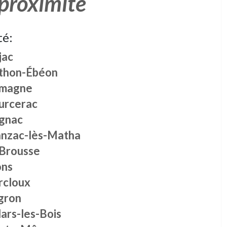
 proximité
té:
jac
thon-Ébéon
magne
urcerac
ignac
anzac-lès-Matha
 Brousse
ns
rcloux
gron
lars-les-Bois