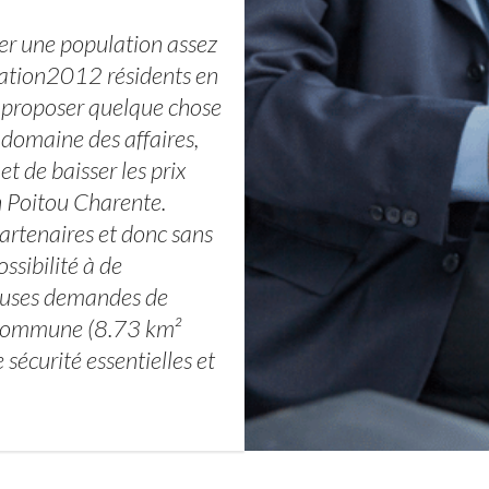
cer une population assez
lation2012 résidents en
n proposer quelque chose
 domaine des affaires,
t de baisser les prix
n Poitou Charente.
artenaires et donc sans
sibilité à de
euses demandes de
la commune (8.73 km²
sécurité essentielles et