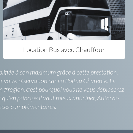
Location Bus avec Chauffeur
plifiée à son maximum grâce à cette prestation.
r votre réservation car en Poitou Charente. Le
 en #region, c'est pourquoi vous ne vous déplacerez
t qu'en principe il vaut mieux anticiper, Autocar-
ances complémentaires.