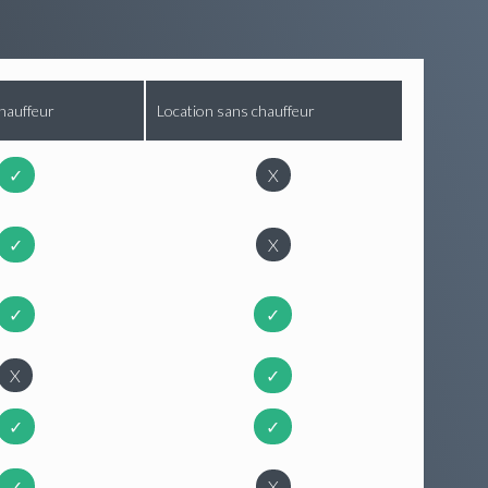
hauffeur
Location sans chauffeur
✓
X
✓
X
✓
✓
X
✓
✓
✓
✓
X