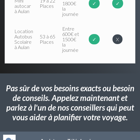
Mini
19 à 22
1800€
✓
✓
autocar
Places
la
à Aulan
journée
Entre
Location
600€ et
Autobus
53 à 65
1500€
✓
X
Scolaire
Places
la
à Aulan
journée
Pas sûr de vos besoins exacts ou besoin
de conseils. Appelez maintenant et
parlez à l'un de nos conseillers qui peut
vous aider à planifier votre voyage.