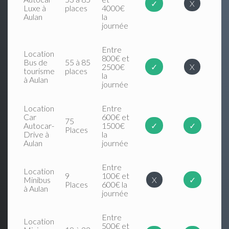
✓
X
Luxe à
places
4000€
Aulan
la
journée
Entre
Location
800€ et
Bus de
55 à 85
2500€
✓
X
tourisme
places
la
à Aulan
journée
Location
Entre
Car
600€ et
75
Autocar-
1500€
✓
✓
Places
Drive à
la
Aulan
journée
Entre
Location
9
100€ et
Minibus
X
✓
Places
600€ la
à Aulan
journée
Entre
Location
500€ et