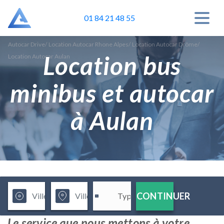
01 84 21 48 55
Autocar Drive
/
Location Autocar Rhone Alpes
/
Location Autocar Drôme
/
Location bus
Location Autocar Aulan
minibus et autocar
à Aulan
CONTINUER
Le service que nous mettons à votre