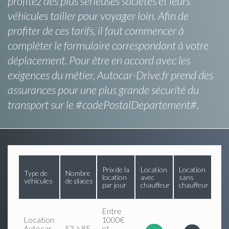
profitez des plus sérieuses sociétés et leurs
véhicules tailler pour voyager loin. Afin de
profiter de ces tarifs, il faut commencer à
compléter le formulaire correspondant à votre
déplacement. Pour être en accord avec les
exigences du métier, Autocar-Drive.fr prend des
assurances pour une plus grande sécurité du
transport sur le #codePostalDepartement#.
Prix de la
Location
Location
Type de
Nombre
location
avec
sans
véhicules
de places
par jour
chauffeur
chauffeur
Entre
Location
1000€
Autocar
53 à 85
et