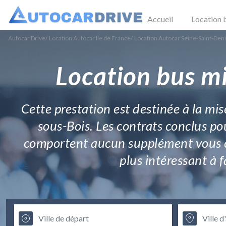
Accueil
Location 
Autocar Drive
/
Location Autocar Ile de France
/
Location Autocar Seine-Saint-Den
Location bus mi
Cette prestation est destinée à la mis
sous-Bois. Les contrats conclus pou
comportent aucun supplément vous con
plus intéressant à 