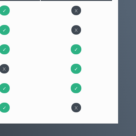
✓
X
✓
X
✓
✓
X
✓
✓
✓
✓
X