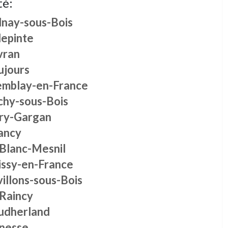
té:
lnay-sous-Bois
lepinte
vran
ujours
emblay-en-France
chy-sous-Bois
vry-Gargan
ancy
 Blanc-Mesnil
issy-en-France
illons-sous-Bois
 Raincy
udherland
nesse