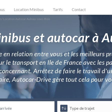
bus
Location Minibus
Tarifs
Contact
is
/
Location Autocar Aulnay-sous-Bois
nibus et autocar à 
e en relation entre vous et les meilleurs 
r le transport en Ile de France avec les 
cernant. Arrêtez de faire le travail d'un 
faire, Autocar-Drive gère tout cela pour vo