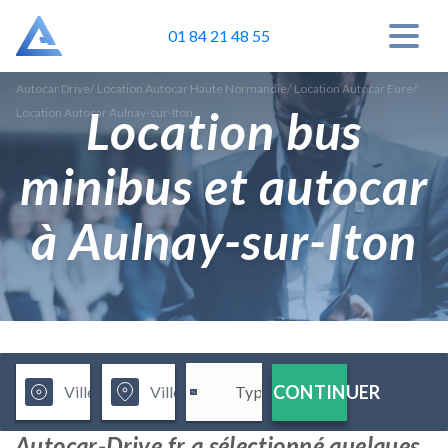
01 84 21 48 55
Autocar Drive
/
Location Autocar Haute Normandie
/
Location Autocar Eure
/
Location bus
Location Autocar Aulnay-sur-Iton
minibus et autocar
à Aulnay-sur-Iton
CONTINUER
Autocar-Drive.fr a sélectionné quelques