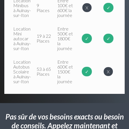
Location
Entre
Minibus
9
100€ et
X
✓
à Aulnay-
Places
600€ la
sur-Iton
journée
Location
Entre
Mini
500€ et
19 à 22
autocar
1800€
✓
✓
Places
à Aulnay-
la
sur-Iton
journée
Location
Entre
Autobus
600€ et
53 à 65
Scolaire
1500€
✓
X
Places
à Aulnay-
la
sur-Iton
journée
Pas sûr de vos besoins exacts ou besoin
de conseils. Appelez maintenant et