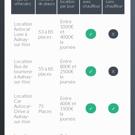
location
avec
sans
véhicules
de places
par jour
chauffeur
chauffeur
Entre
Location
1000€
Autocar
53 à 85
et
Luxe à
✓
X
places
4000€
Aulnay-
la
sur-Iton
journée
Location
Entre
Bus de
800€ et
55 à 85
tourisme
2500€
✓
X
places
à Aulnay-
la
sur-Iton
journée
Location
Entre
Car
600€ et
Autocar-
75
1500€
✓
✓
Drive à
Places
la
Aulnay-
journée
sur-Iton