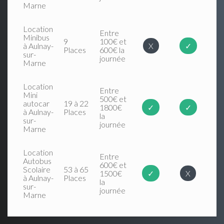
Marne
Location
Entre
Minibus
9
100€ et
à Aulnay-
X
✓
Places
600€ la
sur-
journée
Marne
Location
Entre
Mini
500€ et
autocar
19 à 22
1800€
✓
✓
à Aulnay-
Places
la
sur-
journée
Marne
Location
Entre
Autobus
600€ et
Scolaire
53 à 65
1500€
✓
X
à Aulnay-
Places
la
sur-
journée
Marne