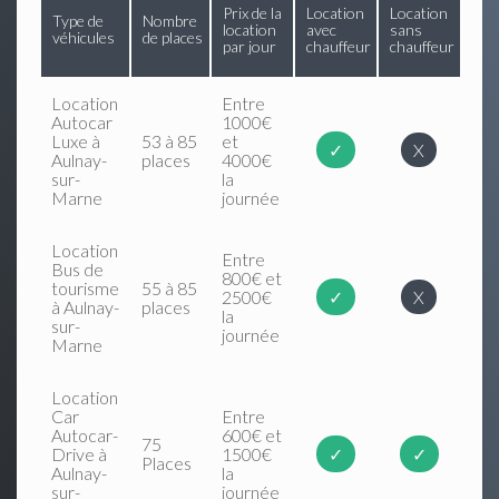
Prix de la
Location
Location
Type de
Nombre
location
avec
sans
véhicules
de places
par jour
chauffeur
chauffeur
Location
Entre
Autocar
1000€
Luxe à
53 à 85
et
✓
X
Aulnay-
places
4000€
sur-
la
Marne
journée
Location
Entre
Bus de
800€ et
tourisme
55 à 85
2500€
✓
X
à Aulnay-
places
la
sur-
journée
Marne
Location
Car
Entre
Autocar-
600€ et
75
Drive à
1500€
✓
✓
Places
Aulnay-
la
sur-
journée