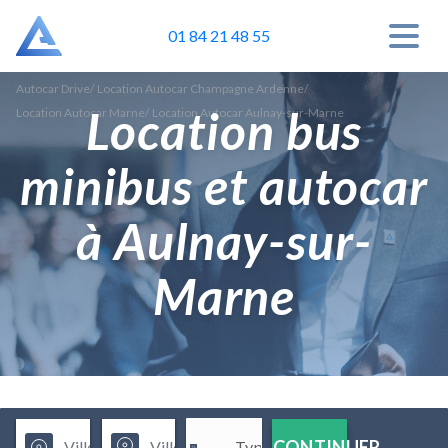
01 84 21 48 55
Autocar Drive
/
Location Autocar Champagne Ardenne
/
Location bus
Location Autocar Marne
/
Location Autocar Aulnay-sur-Marne
minibus et autocar
à Aulnay-sur-
Marne
CONTINUER