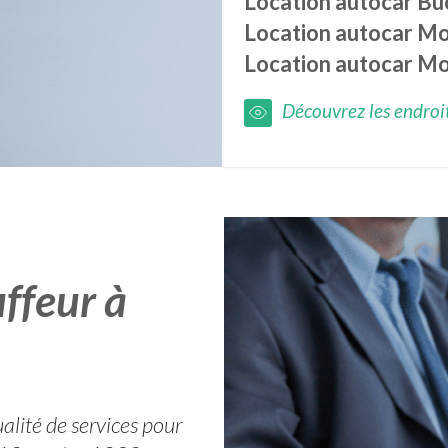
Location autocar
Bu
Location autocar
Mo
Location autocar
Mo
Découvrez les endroits
ffeur à
alité de services pour