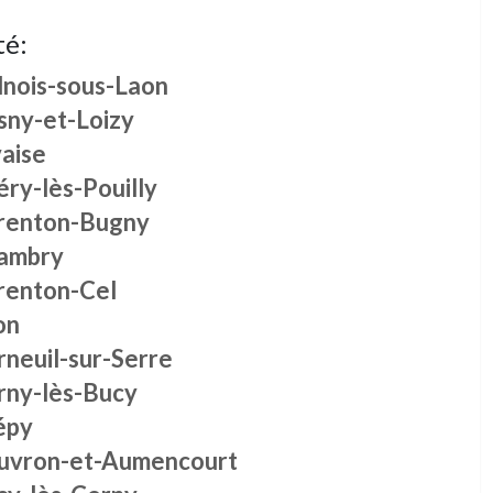
té:
lnois-sous-Laon
sny-et-Loizy
vaise
ry-lès-Pouilly
renton-Bugny
ambry
renton-Cel
on
rneuil-sur-Serre
rny-lès-Bucy
épy
uvron-et-Aumencourt