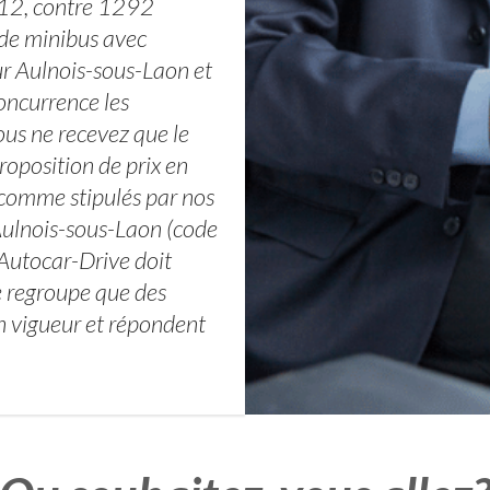
012, contre 1292
 de minibus avec
r Aulnois-sous-Laon et
concurrence les
us ne recevez que le
roposition de prix en
 comme stipulés par nos
Aulnois-sous-Laon (code
Autocar-Drive doit
e regroupe que des
n vigueur et répondent