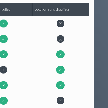
hauffeur
Location sans chauffeur
✓
X
✓
X
✓
✓
X
✓
✓
✓
✓
X