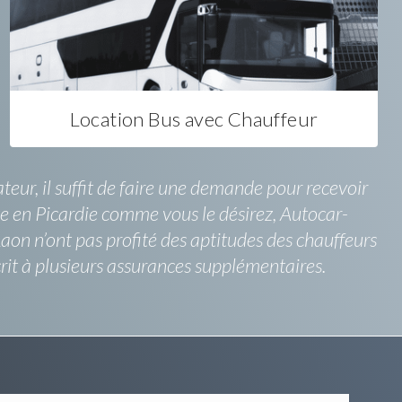
Location Bus avec Chauffeur
teur, il suffit de faire une demande pour recevoir
ge en Picardie comme vous le désirez, Autocar-
on n’ont pas profité des aptitudes des chauffeurs
crit à plusieurs assurances supplémentaires.