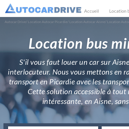
Accueil
Location 
Autocar Drive
/
Location Autocar Picardie
/
Location Autocar Aisne
/
Location Auto
Location bus mi
S'il vous faut louer un car sur Aisn
interlocuteur. Nous vous mettons en rap
transport en Picardie avec les transp
Cette solution accessible à tout
intéressante, en Aisne, sans