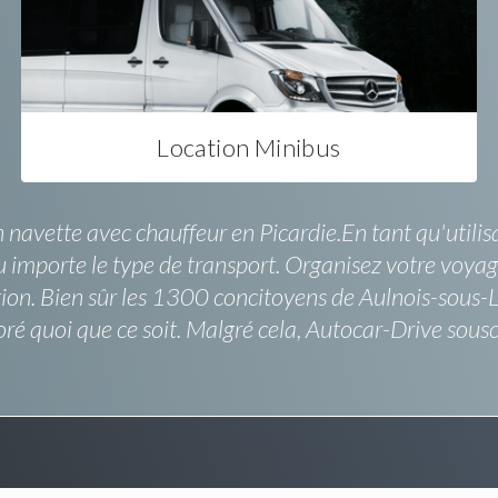
Location Minibus
 navette avec chauffeur en Picardie.En tant qu'utilisa
u importe le type de transport. Organisez votre voya
ion. Bien sûr les 1300 concitoyens de Aulnois-sous-La
oré quoi que ce soit. Malgré cela, Autocar-Drive sous