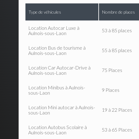
Type de véhicules
Nombre de places
Location Autocar Luxe à
53 à 85 places
Aulnois-sous-Laon
Location Bus de tourisme à
55 à 85 places
Aulnois-sous-Laon
Location Car Autocar-Drive à
75 Places
Aulnois-sous-Laon
Location Minibus à Aulnois-
9 Places
sous-Laon
Location Mini autocar à Aulnois-
19 à 22 Places
sous-Laon
Location Autobus Scolaire à
53 à 65 Places
Aulnois-sous-Laon