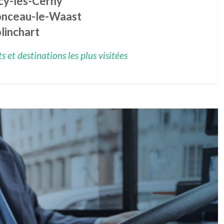
cy-lès-Cerny
nceau-le-Waast
linchart
 et destinations les plus visitées