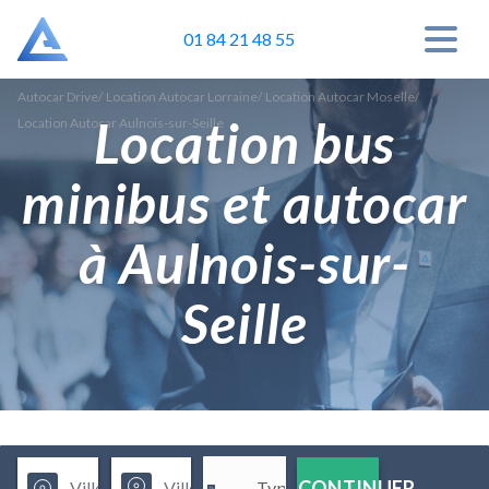
01 84 21 48 55
Autocar Drive
/
Location Autocar Lorraine
/
Location Autocar Moselle
/
Location bus
Location Autocar Aulnois-sur-Seille
minibus et autocar
à Aulnois-sur-
Seille
CONTINUER