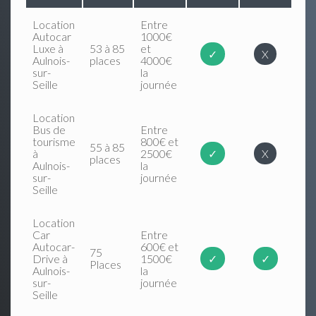
Location
Entre
Autocar
1000€
Luxe à
53 à 85
et
✓
X
Aulnois-
places
4000€
sur-
la
Seille
journée
Location
Bus de
Entre
tourisme
800€ et
55 à 85
à
2500€
✓
X
places
Aulnois-
la
sur-
journée
Seille
Location
Car
Entre
Autocar-
600€ et
75
Drive à
1500€
✓
✓
Places
Aulnois-
la
sur-
journée
Seille