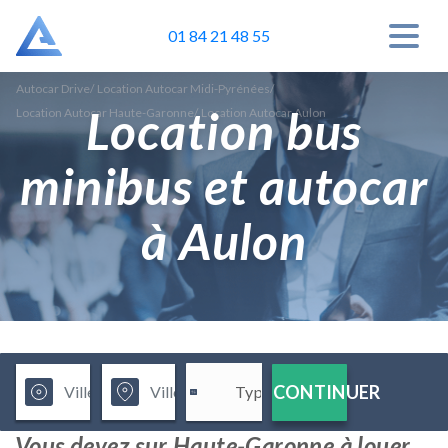
01 84 21 48 55
Autocar Drive
/
Location Autocar Midi-Pyrénées
/
Location bus
Location Autocar Haute-Garonne
/
Location Autocar Aulon
minibus et autocar
à Aulon
CONTINUER
Vous devez sur Haute-Garonne à louer