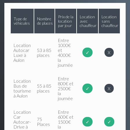
Prix de la
Location
Location
Type de
Nombre
location
avec
sans
véhicules
de places
par jour
chauffeur
chauffeur
Entre
Location
1000€
Autocar
53 à 85
et
✓
X
Luxe à
places
4000€
Aulon
la
journée
Entre
Location
800€ et
Bus de
55 à 85
2500€
✓
X
tourisme
places
la
à Aulon
journée
Location
Entre
Car
600€ et
75
Autocar-
1500€
✓
✓
Places
Drive à
la