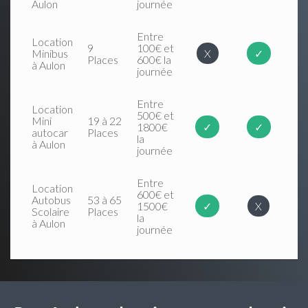
Aulon
journée
Entre
Location
9
100€ et
Minibus
X
✓
Places
600€ la
à Aulon
journée
Entre
Location
500€ et
Mini
19 à 22
1800€
✓
✓
autocar
Places
la
à Aulon
journée
Entre
Location
600€ et
Autobus
53 à 65
1500€
✓
X
Scolaire
Places
la
à Aulon
journée