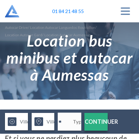
01 84 21 48 55
Autocar Drive
/
Location Autocar Languedoc Roussillon
/
Location bus
Location Autocar Gard
/
Location Autocar Aumessas
minibus et autocar
à Aumessas
CONTINUER
Et si vous ne perdiez plus beaucoup de