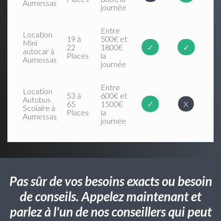
Aumessas
journée
Entre
Location
19 à
500€ et
Mini
22
1800€
✓
✓
autocar à
Places
la
Aumessas
journée
Entre
Location
53 à
600€ et
Autobus
65
1500€
✓
X
Scolaire à
Places
la
Aumessas
journée
Pas sûr de vos besoins exacts ou besoin
de conseils. Appelez maintenant et
parlez à l'un de nos conseillers qui peut