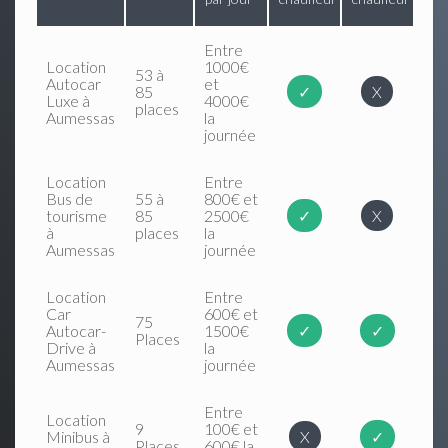
Entre
Location
1000€
53 à
Autocar
et
85
✓
X
Luxe à
4000€
places
Aumessas
la
journée
Location
Entre
Bus de
55 à
800€ et
tourisme
85
2500€
✓
X
à
places
la
Aumessas
journée
Location
Entre
Car
600€ et
75
Autocar-
1500€
✓
✓
Places
Drive à
la
Aumessas
journée
Entre
Location
9
100€ et
Minibus à
X
✓
Places
600€ la