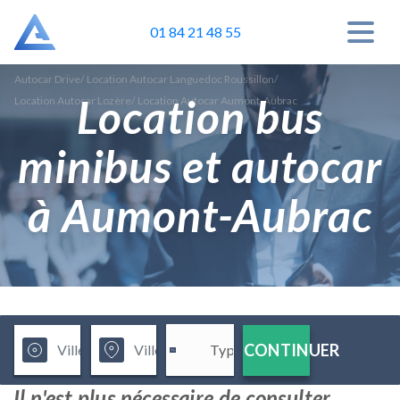
01 84 21 48 55
Autocar Drive
/
Location Autocar Languedoc Roussillon
/
Location bus
Location Autocar Lozère
/
Location Autocar Aumont-Aubrac
minibus et autocar
à Aumont-Aubrac
CONTINUER
Il n'est plus nécessaire de consulter