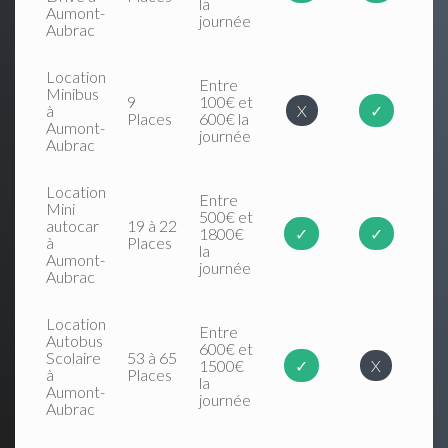
la
Aumont-
journée
Aubrac
Location
Entre
Minibus
9
100€ et
à
X
✓
Places
600€ la
Aumont-
journée
Aubrac
Location
Entre
Mini
500€ et
autocar
19 à 22
1800€
✓
✓
à
Places
la
Aumont-
journée
Aubrac
Location
Entre
Autobus
600€ et
Scolaire
53 à 65
1500€
✓
X
à
Places
la
Aumont-
journée
Aubrac