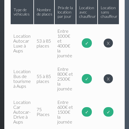
Prix de la
Location
Location
Type de
Nombre
location
avec
sans
véhicules
de places
par jour
chauffeur
chauffeur
Entre
Location
1000€
Autocar
53 à 85
et
✓
X
Luxe à
places
4000€
Aups
la
journée
Entre
Location
800€ et
Bus de
55 à 85
2500€
✓
X
tourisme
places
la
à Aups
journée
Location
Entre
Car
600€ et
75
Autocar-
1500€
✓
✓
Places
Drive à
la
Aups
journée