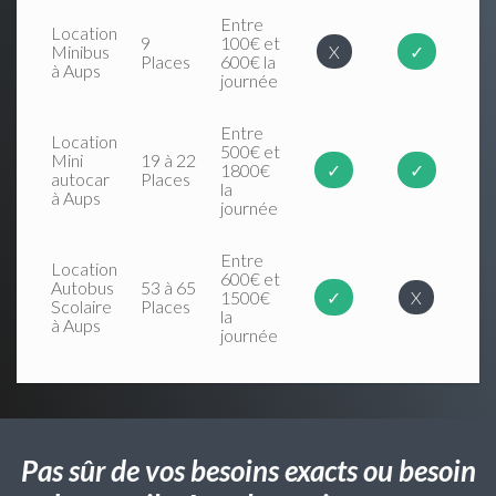
Entre
Location
9
100€ et
Minibus
X
✓
Places
600€ la
à Aups
journée
Entre
Location
500€ et
Mini
19 à 22
1800€
✓
✓
autocar
Places
la
à Aups
journée
Entre
Location
600€ et
Autobus
53 à 65
1500€
✓
X
Scolaire
Places
la
à Aups
journée
Pas sûr de vos besoins exacts ou besoin