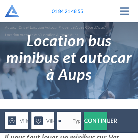
01 84 21 48 55
Autocar Drive
/
Location Autocar Provence Alpes Côte d'Azur
/
Location bus
Location Autocar Var
/
Location Autocar Aups
minibus et autocar
à Aups
CONTINUER
Il vous faut louer un minibus sur Var,