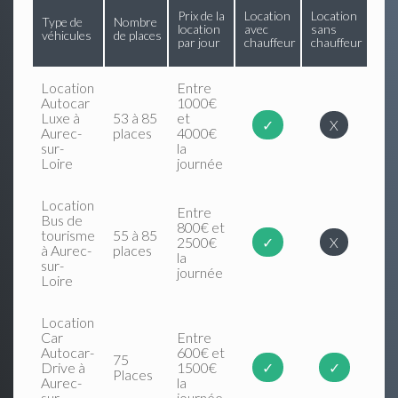
Prix de la
Location
Location
Type de
Nombre
location
avec
sans
véhicules
de places
par jour
chauffeur
chauffeur
Location
Entre
Autocar
1000€
Luxe à
53 à 85
et
✓
X
Aurec-
places
4000€
sur-
la
Loire
journée
Location
Entre
Bus de
800€ et
tourisme
55 à 85
2500€
✓
X
à Aurec-
places
la
sur-
journée
Loire
Location
Car
Entre
Autocar-
600€ et
75
Drive à
1500€
✓
✓
Places
Aurec-
la
sur-
journée