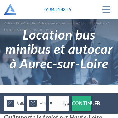
01 84 21 48 55
Autocar Drive
/
Location Autocar Auvergne
/
Location Autocar Haute-Loire
/
Location bus
Location Autocar Aurec-sur-Loire
minibus et autocar
à Aurec-sur-Loire
CONTINUER
Qu'importe le trajet sur Haute-Loire,