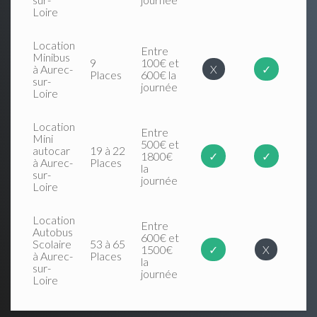
Loire
Location
Entre
Minibus
9
100€ et
à Aurec-
X
✓
Places
600€ la
sur-
journée
Loire
Location
Entre
Mini
500€ et
autocar
19 à 22
1800€
✓
✓
à Aurec-
Places
la
sur-
journée
Loire
Location
Entre
Autobus
600€ et
Scolaire
53 à 65
1500€
✓
X
à Aurec-
Places
la
sur-
journée
Loire