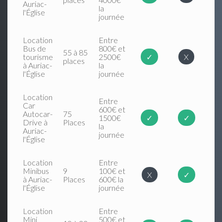
Auriac-
la
l'Église
journée
Location
Entre
Bus de
800€ et
55 à 85
tourisme
2500€
✓
X
places
à Auriac-
la
l'Église
journée
Location
Entre
Car
600€ et
Autocar-
75
1500€
✓
✓
Drive à
Places
la
Auriac-
journée
l'Église
Location
Entre
Minibus
9
100€ et
X
✓
à Auriac-
Places
600€ la
l'Église
journée
Location
Entre
Mini
500€ et