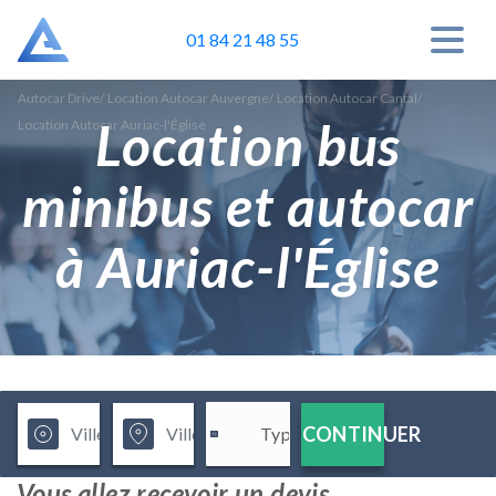
01 84 21 48 55
Autocar Drive
/
Location Autocar Auvergne
/
Location Autocar Cantal
/
Location bus
Location Autocar Auriac-l'Église
minibus et autocar
à Auriac-l'Église
CONTINUER
Vous allez recevoir un devis