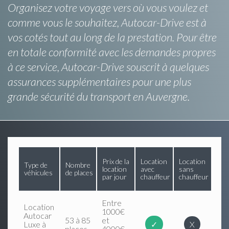
Organisez votre voyage vers où vous voulez et
comme vous le souhaitez, Autocar-Drive est à
vos cotés tout au long de la prestation. Pour être
en totale conformité avec les demandes propres
à ce service, Autocar-Drive souscrit à quelques
assurances supplémentaires pour une plus
grande sécurité du transport en Auvergne.
Prix de la
Location
Location
Type de
Nombre
location
avec
sans
véhicules
de places
par jour
chauffeur
chauffeur
Entre
Location
1000€
Autocar
53 à 85
et
Luxe à
✓
X
places
4000€