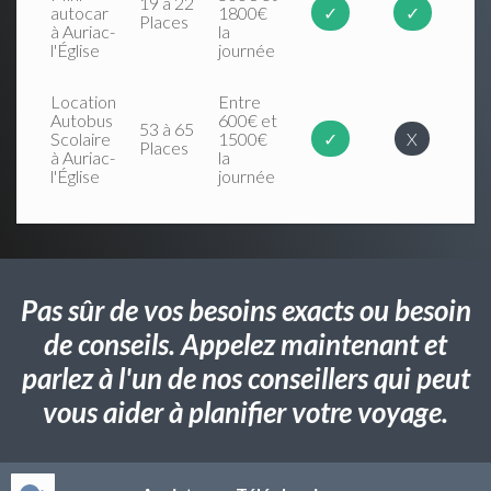
19 à 22
autocar
1800€
✓
✓
Places
à Auriac-
la
l'Église
journée
Location
Entre
Autobus
600€ et
53 à 65
Scolaire
1500€
✓
X
Places
à Auriac-
la
l'Église
journée
Pas sûr de vos besoins exacts ou besoin
de conseils. Appelez maintenant et
parlez à l'un de nos conseillers qui peut
vous aider à planifier votre voyage.